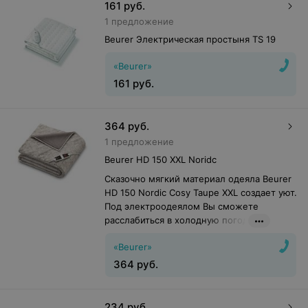
161
руб.
1 предложение
Beurer Электрическая простыня TS 19
«Beurer»
161
руб.
364
руб.
1 предложение
Beurer HD 150 XXL Noridc
Сказочно мягкий материал одеяла Beurer
HD 150 Nordic Cosy Taupe XXL создает уют.
Под электроодеялом Вы сможете
расслабиться в холодную погод
«Beurer»
364
руб.
234
руб.