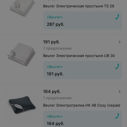
Beurer Электрическая простыня TS 26
«Beurer»
287
руб.
191
руб.
1 предложение
Beurer Электрическая простыня UB 30
«Beurer»
191
руб.
164
руб.
1 предложение
Beurer Электрогрелка HK 48 Cosy (серая)
«Beurer»
164
руб.