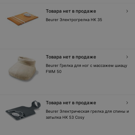
Товара нет в продаже
Beurer Электрогрелка HK 35
Товара нет в продаже
Beurer Грелка для ног с массажем шиацу
FWM 50
Товара нет в продаже
Beurer Электрическая грелка для спины и
затылка HK 53 Cosy