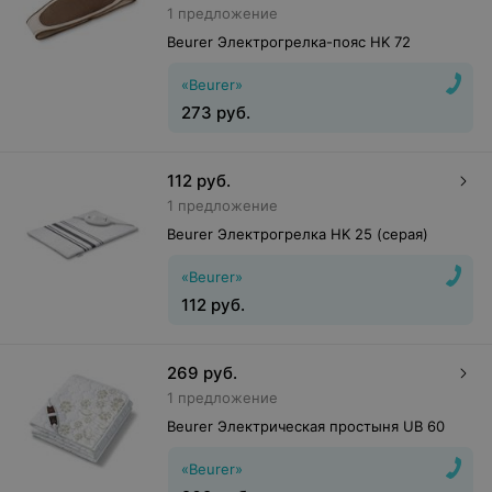
1 предложение
Beurer Электрогрелка-пояс HK 72
«Beurer»
273
руб.
112
руб.
1 предложение
Beurer Электрогрелка HK 25 (серая)
«Beurer»
112
руб.
269
руб.
1 предложение
Beurer Электрическая простыня UB 60
«Beurer»