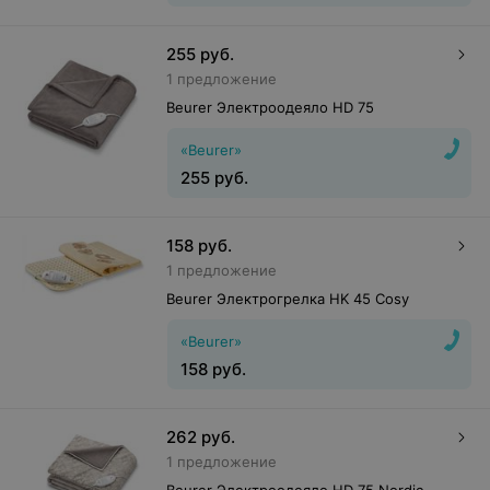
255
руб.
1 предложение
Beurer Электроодеяло HD 75
«Beurer»
255
руб.
158
руб.
1 предложение
Beurer Электрогрелка HK 45 Cosy
«Beurer»
158
руб.
262
руб.
1 предложение