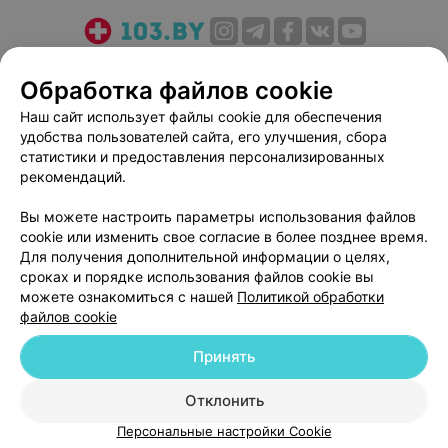
О проекте
Новости проекта
Размещение рекламы
Обработка файлов cookie
Медицинский маркетинг
Публичный договор
Наш сайт использует файлы cookie для обеспечения
Пользовательское соглашение
Способы оплаты
удобства пользователей сайта, его улучшения, сбора
Вакансии
Партнеры
статистики и предоставления персонализированных
Написать руководителю 103.by
рекомендаций.
Написать в поддержку
Вы можете настроить параметры использования файлов
Персональные настройки cookie
cookie или изменить свое согласие в более позднее время.
Для получения дополнительной информации о целях,
Обработка персональных данных
сроках и порядке использования файлов cookie вы
можете ознакомиться с нашей
Политикой обработки
файлов cookie
Принять
© 2026 ООО «Артокс Лаб», УНП 191700409
| 220012, Республика Беларусь,
Отклонить
г. Минск, улица Толбухина, 2, пом. 16 | help@103.by
Персональные настройки Cookie
Служба поддержки
+375 291212755