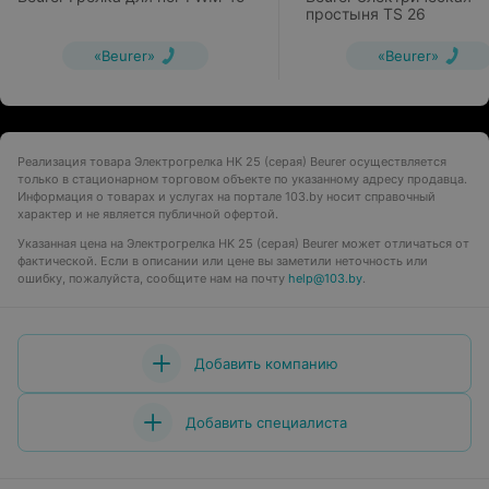
простыня TS 26
«Beurer»
«Beurer»
Реализация товара Электрогрелка HK 25 (серая) Beurer осуществляется
только в стационарном торговом объекте по указанному адресу продавца.
Информация о товарах и услугах на портале 103.by носит справочный
характер и не является публичной офертой.
Указанная цена на Электрогрелка HK 25 (серая) Beurer может отличаться от
фактической. Если в описании или цене вы заметили неточность или
ошибку, пожалуйста, сообщите нам на почту
help@103.by
.
Добавить компанию
Добавить специалиста