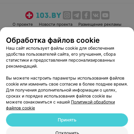
О проекте
Новости проекта
Размещение рекламы
Медицинский маркетинг
Публичный договор
Обработка файлов cookie
Пользовательское соглашение
Способы оплаты
Наш сайт использует файлы cookie для обеспечения
Вакансии
Партнеры
удобства пользователей сайта, его улучшения, сбора
Написать руководителю 103.by
статистики и предоставления персонализированных
рекомендаций.
Написать в поддержку
Персональные настройки cookie
Вы можете настроить параметры использования файлов
Обработка персональных данных
cookie или изменить свое согласие в более позднее время.
Для получения дополнительной информации о целях,
сроках и порядке использования файлов cookie вы
можете ознакомиться с нашей
Политикой обработки
файлов cookie
Принять
© 2026 ООО «Артокс Лаб», УНП 191700409
| 220012, Республика Беларусь,
г. Минск, улица Толбухина, 2, пом. 16 | help@103.by
Отклонить