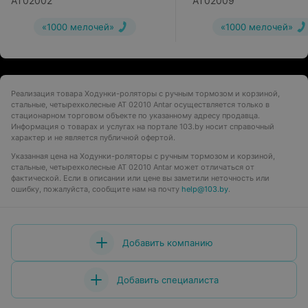
AT02002
AT02009
«1000 мелочей»
«1000 мелочей»
Реализация товара Ходунки-роляторы с ручным тормозом и корзиной,
стальные, четырехколесные АТ 02010 Antar осуществляется только в
стационарном торговом объекте по указанному адресу продавца.
Информация о товарах и услугах на портале 103.by носит справочный
характер и не является публичной офертой.
Указанная цена на Ходунки-роляторы с ручным тормозом и корзиной,
стальные, четырехколесные АТ 02010 Antar может отличаться от
фактической. Если в описании или цене вы заметили неточность или
ошибку, пожалуйста, сообщите нам на почту
help@103.by
.
Добавить компанию
Добавить специалиста