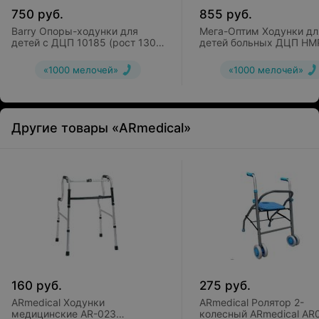
750
руб.
855
руб.
Barry Опоры-ходунки для
Мега-Оптим Ходунки дл
детей с ДЦП 10185 (рост 130-
детей больных ДЦП HM
170см)
KA3200
«1000 мелочей»
«1000 мелочей»
Другие товары «ARmedical»
160
руб.
275
руб.
ARmedical Ходунки
ARmedical Ролятор 2-
медицинские AR-023
колесный ARmedical AR