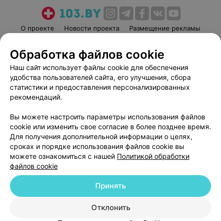
О проекте
Новости проекта
Размещение рекламы
Медицинский маркетинг
Публичный договор
Обработка файлов cookie
Пользовательское соглашение
Способы оплаты
Наш сайт использует файлы cookie для обеспечения
Вакансии
Партнеры
удобства пользователей сайта, его улучшения, сбора
Написать руководителю 103.by
статистики и предоставления персонализированных
рекомендаций.
Написать в поддержку
Персональные настройки cookie
Вы можете настроить параметры использования файлов
Обработка персональных данных
cookie или изменить свое согласие в более позднее время.
Для получения дополнительной информации о целях,
сроках и порядке использования файлов cookie вы
можете ознакомиться с нашей
Политикой обработки
файлов cookie
Принять
© 2026 ООО «Артокс Лаб», УНП 191700409
| 220012, Республика Беларусь,
г. Минск, улица Толбухина, 2, пом. 16 | help@103.by
Отклонить
Служба поддержки
+375 291212755