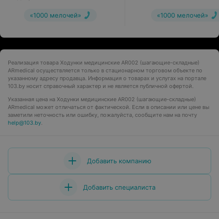
(шагающие)
Deluxe (складной)
«1000 мелочей»
«1000 мелочей»
Реализация товара Ходунки медицинские AR002 (шагающие-складные)
ARmedical осуществляется только в стационарном торговом объекте по
указанному адресу продавца. Информация о товарах и услугах на портале
103.by носит справочный характер и не является публичной офертой.
Указанная цена на Ходунки медицинские AR002 (шагающие-складные)
ARmedical может отличаться от фактической. Если в описании или цене вы
заметили неточность или ошибку, пожалуйста, сообщите нам на почту
help@103.by
.
Добавить компанию
Добавить специалиста