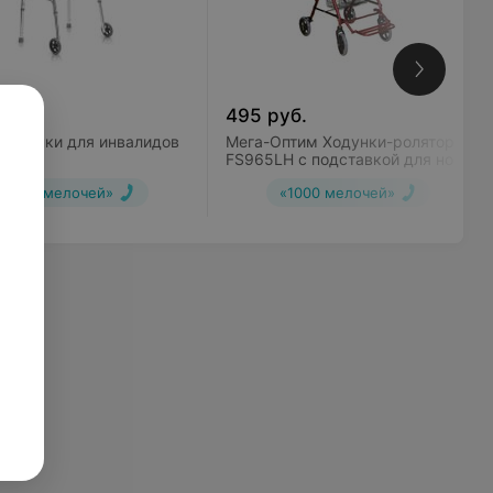
уб.
495
руб.
Ходунки для инвалидов
Мега-Оптим Ходунки-роляторы
L
FS965LH с подставкой для ног
«1000 мелочей»
«1000 мелочей»