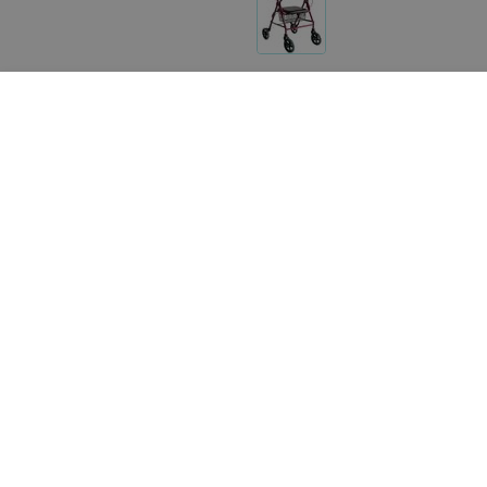
Другие товары «1000 мелочей»
195
руб.
Цена по запросу
Barry Опоры-ходунки для детей
Мега-Оптим Опоры-ход
с ДЦП R Kid (рост 100-130см)
для больных ДЦП HMP-
KA4200S
«1000 мелочей»
«1000 мелочей»