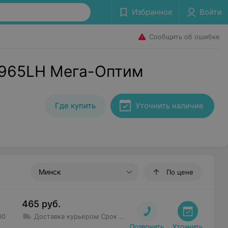
Избранное
Войти
Сообщить об ошибке
S965LH Мега-Оптим
Где купить
Уточнить наличие
Минск
По цене
465
руб.
00
Доставка курьером
Срок доставки
:
1 дн - 3 дн
Минимальна
Позвонить
Уточнить
