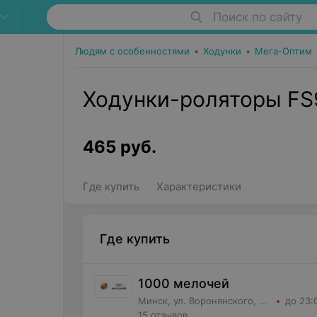
Поиск по сайту
Людям с особенностями
•
Ходунки
•
Мега-Оптим
Ходунки-роляторы F
465
руб.
Где купить
Характеристики
Где купить
1000 мелочей
Минск, ул. Воронянского, д.11 корпус 5, кв.63
до 23:
15 отзывов