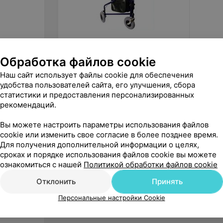
290
руб.
155
р
Обработка файлов cookie
ARmedical Роллатор 3-колесный
Армед 
с сумкой и корзиной AR004
FS9125
Наш сайт использует файлы cookie для обеспечения
удобства пользователей сайта, его улучшения, сбора
«1000 мелочей»
статистики и предоставления персонализированных
рекомендаций.
Вы можете настроить параметры использования файлов
cookie или изменить свое согласие в более позднее время.
Для получения дополнительной информации о целях,
сроках и порядке использования файлов cookie вы можете
ознакомиться с нашей
Политикой обработки файлов cookie
Отклонить
Принять
Персональные настройки Cookie