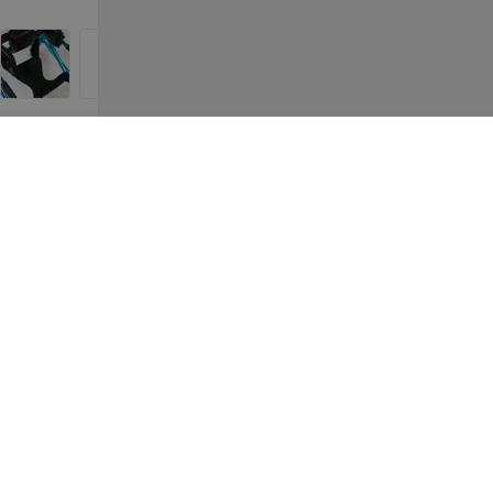
150
руб.
150
руб.
олесный
ARmedical Ходунки
Армед Ходунк
медицинские AR009 с
YU710 складн
колесами (складные)