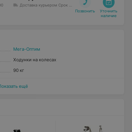
00
Доставка курьером
Срок доставки
:
1 дн - 3 дн
Минимальна
Позвонить
Уточнить

наличие
Мега-Оптим
Ходунки на колесах
90 кг
Показать ещё