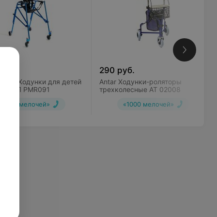
руб.
290
руб.
птим Ходунки для детей
Antar Ходунки-роляторы
ых ДЦП PMR091
трехколесные AT 02008
«1000 мелочей»
«1000 мелочей»