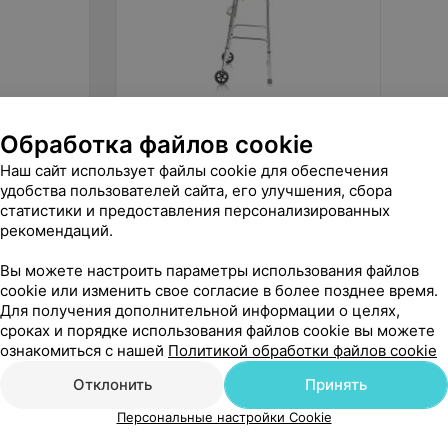
Обработка файлов cookie
155
руб.
1 060
Мега-Оптим Ходунки на 2-х
Мега-О
Наш сайт использует файлы cookie для обеспечения
колесах FS9125L шагающие
больн
удобства пользователей сайта, его улучшения, сбора
статистики и предоставления персонализированных
«1000 мелочей»
рекомендаций.
Вы можете настроить параметры использования файлов
cookie или изменить свое согласие в более позднее время.
Для получения дополнительной информации о целях,
сроках и порядке использования файлов cookie вы можете
ознакомиться с нашей
Политикой обработки файлов cookie
Отклонить
Принять
Персональные настройки Cookie