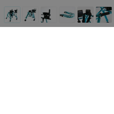
Другие товары «1000 мелочей»
155
руб.
275
руб.
ARmedical Ходунки медицинские
ARmedical Ролятор 2-к
AR002 (шагающие-складные)
ARmedical AR021 Deluxe
(складной)