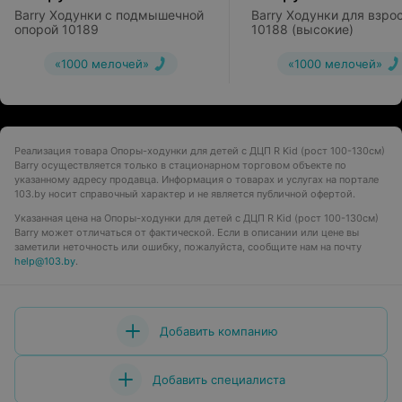
Barry Ходунки с подмышечной
Barry Ходунки для взро
опорой 10189
10188 (высокие)
«1000 мелочей»
«1000 мелочей»
Реализация товара Опоры-ходунки для детей с ДЦП R Kid (рост 100-130см)
Barry осуществляется только в стационарном торговом объекте по
указанному адресу продавца. Информация о товарах и услугах на портале
103.by носит справочный характер и не является публичной офертой.
Указанная цена на Опоры-ходунки для детей с ДЦП R Kid (рост 100-130см)
Barry может отличаться от фактической. Если в описании или цене вы
заметили неточность или ошибку, пожалуйста, сообщите нам на почту
help@103.by
.
Добавить компанию
Добавить специалиста