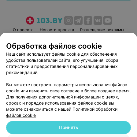
О проекте
Новости проекта
Размещение рекламы
Медицинский маркетинг
Публичный договор
Обработка файлов cookie
Пользовательское соглашение
Способы оплаты
Наш сайт использует файлы cookie для обеспечения
Вакансии
Партнеры
удобства пользователей сайта, его улучшения, сбора
Написать руководителю 103.by
статистики и предоставления персонализированных
рекомендаций.
Написать в поддержку
Персональные настройки cookie
Вы можете настроить параметры использования файлов
Обработка персональных данных
cookie или изменить свое согласие в более позднее время.
Для получения дополнительной информации о целях,
сроках и порядке использования файлов cookie вы
можете ознакомиться с нашей
Политикой обработки
файлов cookie
Принять
© 2026 ООО «Артокс Лаб», УНП 191700409
| 220012, Республика Беларусь,