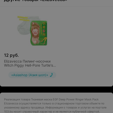
12
руб.
Elizavecca Пилинг-носочки
Witch Piggy Hell-Pore Turtle's
Foot Pack
«Asiashop (Азия шоп)»
Реализация товара Тканевая маска EGF Deep Power Ringer Mask Pack
Elizavecca осуществляется только в стационарном торговом объекте по
указанному адресу продавца. Информация о товарах и услугах на портале
103.by носит справочный характер и не является публичной офертой.