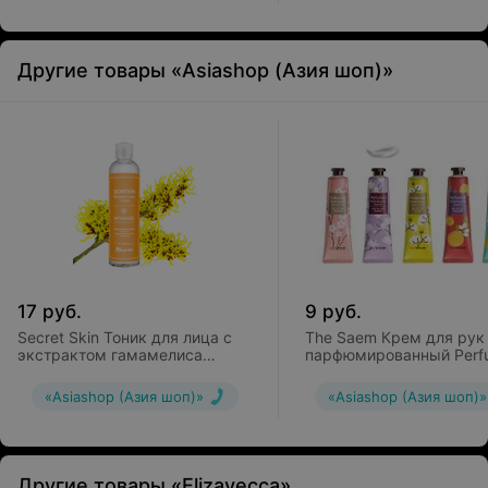
Другие товары «Asiashop (Азия шоп)»
17
руб.
9
руб.
Secret Skin Тоник для лица с
The Saem Крем для рук
экстрактом гамамелиса
парфюмированный Perf
Witchhazel Poreless Toner
Hand Cream
«Asiashop (Азия шоп)»
«Asiashop (Азия шоп)»
Другие товары «Elizavecca»