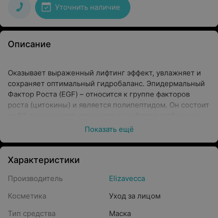
Уточнить наличие
Описание
Оказывает выраженный лифтинг эффект, увлажняет и
сохраняет оптимальный гидробаланс. Эпидермальный
Фактор Роста (EGF) – относится к группе факторов
роста (цитокины) и является полипептидом. Он состоит
из 53 аминокислот, относится к наиболее стабильным
из всех изученных белков. Присутствует в клетках всех
Показать ещё
тканей организма, регулирует рост клеток.
Характеристики
Производитель
Elizavecca
Косметика
Уход за лицом
Тип средства
Маска