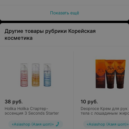
Показать ещё
Другие товары рубрики Корейская
косметика
38
руб.
10
руб.
Holika Holika Стартер-
Deoproce Крем для рук 
эссенция 3 Seconds Starter
тела с лошадиным жир
Horse Oil Horse Therapy
& Body
«Asiashop (Азия шоп)»
«Asiashop (Азия шоп)»