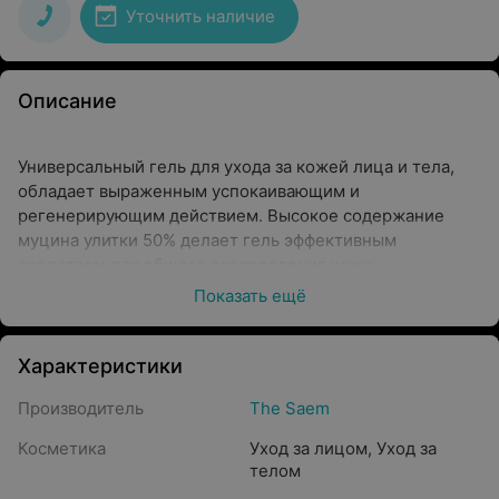
Уточнить наличие
Описание
Универсальный гель для ухода за кожей лица и тела,
обладает выраженным успокаивающим и
регенерирующим действием. Высокое содержание
муцина улитки 50% делает гель эффективным
средством для общего оздоровления кожи.
Показать ещё
Улиточная слизь – натуральный, созданный природой
комплекс лечебных и регенерирующих компонентов,
которые идеально воспринимаются кожей человека и
Характеристики
быстро усваиваются. В составе улиточного муцина
Производитель
The Saem
витамины, аминокислоты, коллаген, эластин,
аллантоин, хитозан, гликолевая кислота.
Косметика
Уход за лицом
,
Уход за
телом
Благодаря такому химическому составу улиточный