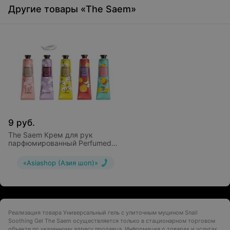
Другие товары «The Saem»
9
руб.
The Saem Крем для рук
парфюмированный Perfumed
Hand Cream
«Asiashop (Азия шоп)»
Реализация товара Универсальный гель с улиточным муцином Snail
Soothing Gel The Saem осуществляется только в стационарном торговом
объекте по указанному адресу продавца. Информация о товарах и услугах