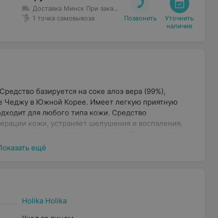
Доставка Минск
При заказе до 50 руб. доставка 5 руб.
Бес
1 точка самовывоза
Позвонить
Уточнить

наличие
редство базируется на соке алоэ вера (99%),
е Чеджу в Южной Корее. Имеет легкую приятную
одходит для любого типа кожи. Средство
ерации кожи, устраняет шелушения и воспаления,
и, подходит для удаления макияжа. Пенка имеет
е оставляет ощущения стянутости и сухости кожи.
Показать ещё
агой и сиянием!
Holika Holika