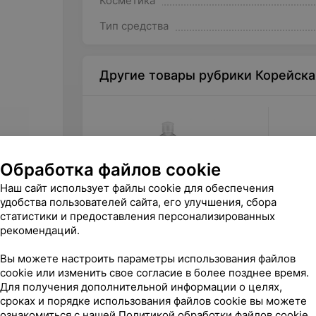
Косметика
Тип средства
Другие товары рубрики Корейска
Обработка файлов cookie
Наш сайт использует файлы cookie для обеспечения
удобства пользователей сайта, его улучшения, сбора
статистики и предоставления персонализированных
рекомендаций.
17
руб.
38
ру
Secret Skin Тоник для лица с
Holika 
Вы можете настроить параметры использования файлов
экстрактом гамамелиса
3 Secon
cookie или изменить свое согласие в более позднее время.
Witchhazel Poreless Toner
Для получения дополнительной информации о целях,
«Asiashop (Азия шоп)»
«As
сроках и порядке использования файлов cookie вы можете
ознакомиться с нашей
Политикой обработки файлов cookie