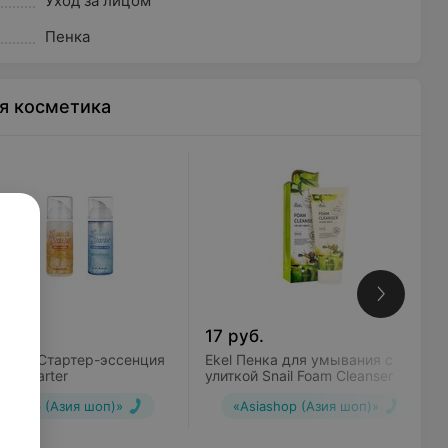
Уход за лицом
Пенка
я косметика
б.
17
руб.
Holika Стартер-эссенция
Ekel Пенка для умывания с
ds Starter
улиткой Snail Foam Cleanser
iashop (Азия шоп)»
«Asiashop (Азия шоп)»