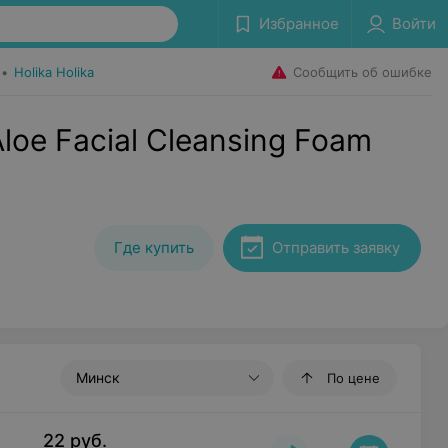
Избранное
Войти
Сообщить об ошибке
•
Holika Holika
oe Facial Cleansing Foam
Где купить
Отправить заявку
Минск
По цене
22
руб.