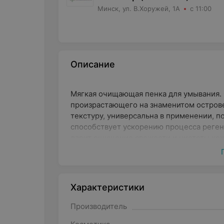
Минск, ул. В.Хоружей, 1А
с 11:00
Описание
Мягкая очищающая пенка для умывания. С
произрастающего на знаменитом остров
текстуру, универсальна в применении, п
способствует ускорению процесса реген
дарит ощущение свежести и чистоты кож
приятный аромат, после использования н
Ваша кожа будет свежей, наполненной вл
Характеристики
Производитель