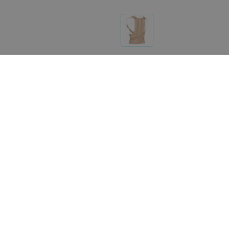
Реализация товара Корректор осанки КК-02Д Ecoten
услугах на портале 103.by носит справочный характ
Указанная цена на Корректор осанки КК-02Д Ecoten
нам на почту
help@103.by
.
О проекте
Публичный до
Партн