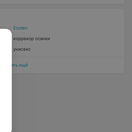
Ecoten
коррекор осанки
унисекс
Показать ещё