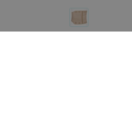
Реализация товара Корсет ПРР-25/2 Ecoten в Минск
портале 103.by носит справочный характер и не явл
Указанная цена на Корсет ПРР-25/2 Ecoten в Минске
почту
help@103.by
.
О проекте
Публичный до
Партн