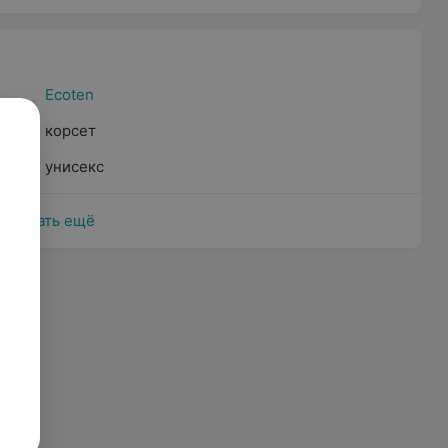
Ecoten
корсет
унисекс
Показать ещё