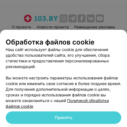
О проекте
Новости проекта
Размещение рекламы
Медицинский маркетинг
Публичный договор
Обработка файлов cookie
Пользовательское соглашение
Способы оплаты
Наш сайт использует файлы cookie для обеспечения
Вакансии
Партнеры
удобства пользователей сайта, его улучшения, сбора
Написать руководителю 103.by
статистики и предоставления персонализированных
рекомендаций.
Написать в поддержку
Персональные настройки cookie
Вы можете настроить параметры использования файлов
Обработка персональных данных
cookie или изменить свое согласие в более позднее время.
Для получения дополнительной информации о целях,
сроках и порядке использования файлов cookie вы
можете ознакомиться с нашей
Политикой обработки
файлов cookie
Принять
© 2026 ООО «Артокс Лаб», УНП 191700409
| 220012, Республика Беларусь,