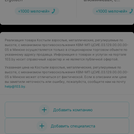
горизонтальной ручкой
«1000 мелочей»
«1000 мелочей»
Реализация товара Костыли взрослые, металлические, регулируемые по
высоте, с механизмом противоскольжения КВМ-МП ЦСИЕ.03.129.00.00.00-
05 в Минске осуществляется только в стационарном торговом объекте по
указанному адресу продавца. Информация о товарах и услугах на портале
103.by носит справочный характер и не является публичной офертой.
Указанная цена на Костыли взрослые, металлические, регулируемые по
высоте, с механизмом противоскольжения КВМ-МП ЦСИЕ.03.129.00.00.00-
05 в Минске может отличаться от фактической. Если в описании или цене
вы заметили неточность или ошибку, пожалуйста, сообщите нам на почту
help@103.by
.
Добавить компанию
Добавить специалиста