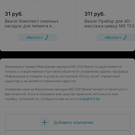
31
руб.
311
руб.
Beurer Комплект сменных
Beurer Прибор для 4D-
насадок для пилинга к
массажа шиацу MG 153
массажеру MG 17
«Beurer»
«Beurer»
Реализация товара Массажная накидка MG 206 Beurer осуществляется
только в стационарном торговом объекте по указанному адресу продавца.
Информация о товарах и услугах на портале 103.by носит справочный
характер и не является публичной офертой.
Указанная цена на Массажная накидка MG 206 Beurer может отличаться от
фактической. Если в описании или цене вы заметили неточность или
ошибку, пожалуйста, сообщите нам на почту
help@103.by
.
Добавить компанию