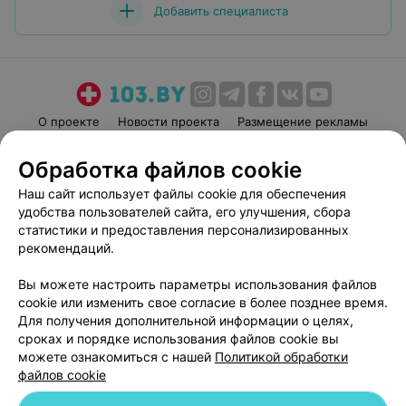
Добавить специалиста
О проекте
Новости проекта
Размещение рекламы
Медицинский маркетинг
Публичный договор
Обработка файлов cookie
Пользовательское соглашение
Способы оплаты
Наш сайт использует файлы cookie для обеспечения
Вакансии
Партнеры
удобства пользователей сайта, его улучшения, сбора
Написать руководителю 103.by
статистики и предоставления персонализированных
рекомендаций.
Написать в поддержку
Персональные настройки cookie
Вы можете настроить параметры использования файлов
Обработка персональных данных
cookie или изменить свое согласие в более позднее время.
Для получения дополнительной информации о целях,
сроках и порядке использования файлов cookie вы
можете ознакомиться с нашей
Политикой обработки
файлов cookie