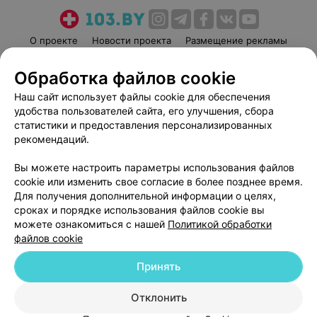
О проекте
Новости проекта
Размещение рекламы
Медицинский маркетинг
Публичный договор
Обработка файлов cookie
Пользовательское соглашение
Способы оплаты
Наш сайт использует файлы cookie для обеспечения
Вакансии
Партнеры
удобства пользователей сайта, его улучшения, сбора
Написать руководителю 103.by
статистики и предоставления персонализированных
рекомендаций.
Написать в поддержку
Персональные настройки cookie
Вы можете настроить параметры использования файлов
Обработка персональных данных
cookie или изменить свое согласие в более позднее время.
Для получения дополнительной информации о целях,
сроках и порядке использования файлов cookie вы
можете ознакомиться с нашей
Политикой обработки
файлов cookie
Принять
© 2026 ООО «Артокс Лаб», УНП 191700409
| 220012, Республика Беларусь,
г. Минск, улица Толбухина, 2, пом. 16 | help@103.by
Отклонить
Служба поддержки
+375 291212755