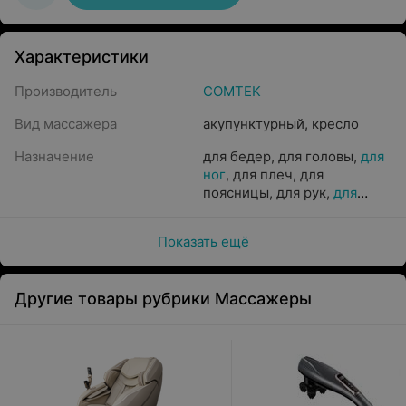
Характеристики
Производитель
COMTEK
Вид массажера
акупунктурный
,
кресло
Назначение
для бедер
,
для головы
,
для
ног
,
для плеч
,
для
поясницы
,
для рук
,
для
спины
,
для шеи
,
для ягодиц
Показать ещё
Другие товары рубрики Массажеры