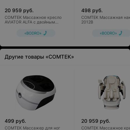
20 959
руб.
498
руб.
COMTEK Массажное кресло
COMTEK Массажная на
AVIATOR ALFA с двойным
2012B
роликовым массажным
механизмом
«BODRO»
«BODRO»
Другие товары «COMTEK»
499
руб.
20 959
руб.
COMTEK Массажер для ног
COMTEK Массажное кр