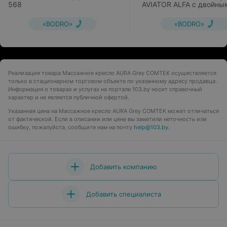
568
AVIATOR ALFA с двойны
роликовым массажным
механизмом
«BODRO»
«BODRO»
Реализация товара Массажное кресло AURA Grey COMTEK осуществляется
только в стационарном торговом объекте по указанному адресу продавца.
Информация о товарах и услугах на портале 103.by носит справочный
характер и не является публичной офертой.
Указанная цена на Массажное кресло AURA Grey COMTEK может отличаться
от фактической. Если в описании или цене вы заметили неточность или
ошибку, пожалуйста, сообщите нам на почту
help@103.by
.
Добавить компанию
Добавить специалиста