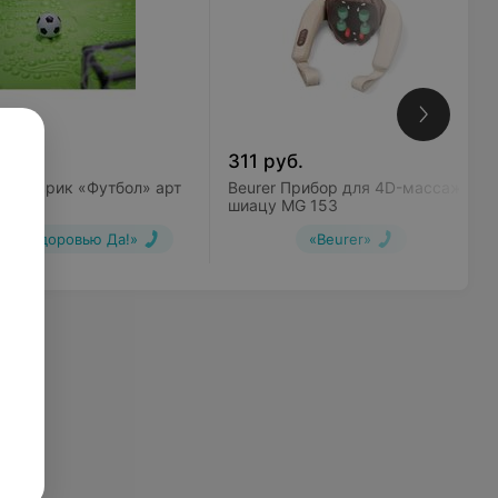
б.
311
руб.
ик Коврик «Футбол» арт
Beurer Прибор для 4D-массажа
шиацу MG 153
ажи здоровью Да!»
«Beurer»