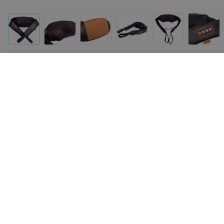
Другие товары «BODRO»
325
руб.
189
руб.
COMTEK Массажер для глаз 181
COMTEK БЕСПРОВОДН
массажер для шеи IMP
(LG-A4)