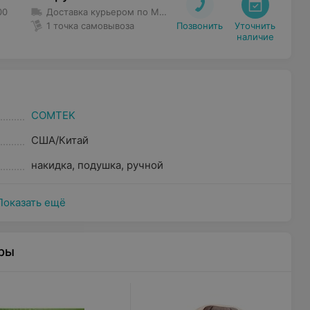
00
Доставка курьером по Минску и за его пределы
Бесплатн
1 точка самовывоза
Позвонить
Уточнить

наличие
COMTEK
США/Китай
накидка
,
подушка
,
ручной
Показать ещё
ры