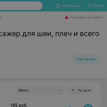
Избранное
Войти
Сообщить об ошибке
K
ер для шеи, плеч и всего
Где купить
Минск
По цене
185
руб.