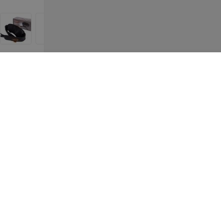
1 977
руб.
845
руб.
ОЙ
COMTEK Массажер для ног
COMTEK Масса
ULSE
Deluxe 858
3D массажем 