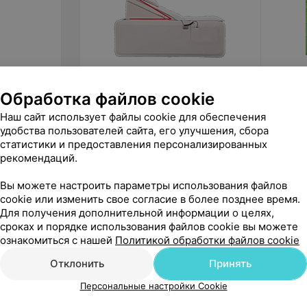
Обработка файлов cookie
6 980
руб.
69
ру
Richter Массажная кушетка для
Орто.Н
Наш сайт использует файлы cookie для обеспечения
реабилитации и восстановления
1003
удобства пользователей сайта, его улучшения, сбора
LUX M006
статистики и предоставления персонализированных
«BODRO»
«Ск
рекомендаций.
Вы можете настроить параметры использования файлов
cookie или изменить свое согласие в более позднее время.
Для получения дополнительной информации о целях,
сроках и порядке использования файлов cookie вы можете
ознакомиться с нашей
Политикой обработки файлов cookie
Отклонить
Принять
Персональные настройки Cookie