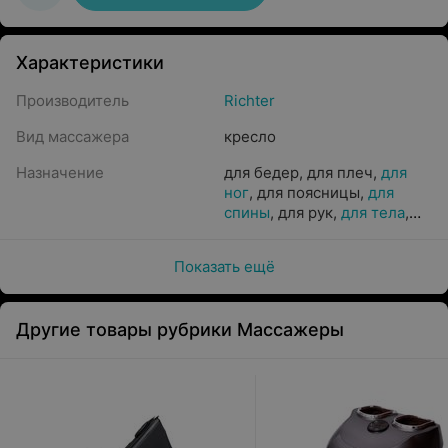
Характеристики
Производитель
Richter
Вид массажера
кресло
Назначение
для бедер
,
для плеч
,
для
ног
,
для поясницы
,
для
спины
,
для рук
,
для тела
,
для ягодиц
,
для шеи
Показать ещё
Другие товары рубрики Массажеры