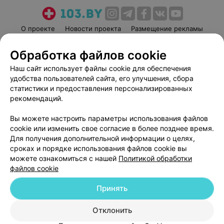
О проекте
Новости проекта
Размещение рекламы
Медицинский маркетинг
Публичный договор
Обработка файлов cookie
Пользовательское соглашение
Способы оплаты
Наш сайт использует файлы cookie для обеспечения
Вакансии
Партнеры
удобства пользователей сайта, его улучшения, сбора
Написать руководителю 103.by
статистики и предоставления персонализированных
рекомендаций.
Написать в поддержку
Персональные настройки cookie
Вы можете настроить параметры использования файлов
Обработка персональных данных
cookie или изменить свое согласие в более позднее время.
Для получения дополнительной информации о целях,
сроках и порядке использования файлов cookie вы
можете ознакомиться с нашей
Политикой обработки
файлов cookie
Принять
© 2026 ООО «Артокс Лаб», УНП 191700409
| 220012, Республика Беларусь,
г. Минск, улица Толбухина, 2, пом. 16 | help@103.by
Отклонить
Служба поддержки
+375 291212755