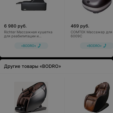
6 980
руб.
469
руб.
Richter Массажная кушетка
COMTEK Массажер для 
для реабилитации и
6009C
восстановления LUX M006
(черная)
«BODRO»
«BODRO»
Другие товары «BODRO»