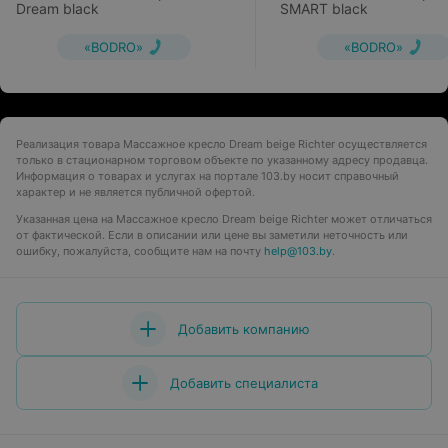
Dream black
SMART black
«BODRO»
«BODRO»
Реализация товара Массажное кресло Dream beige Richter осуществляется
только в стационарном торговом объекте по указанному адресу продавца.
Информация о товарах и услугах на портале 103.by носит справочный
характер и не является публичной офертой.
Указанная цена на Массажное кресло Dream beige Richter может отличаться
от фактической. Если в описании или цене вы заметили неточность или
ошибку, пожалуйста, сообщите нам на почту
help@103.by
.
Добавить компанию
Добавить специалиста