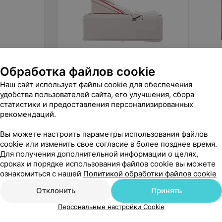
Обработка файлов cookie
6 980
руб.
69
ру
Richter Массажная кушетка для
Орто.Н
Наш сайт использует файлы cookie для обеспечения
реабилитации и восстановления
1003
удобства пользователей сайта, его улучшения, сбора
LUX M006
статистики и предоставления персонализированных
«BODRO»
«Ск
рекомендаций.
Вы можете настроить параметры использования файлов
cookie или изменить свое согласие в более позднее время.
Для получения дополнительной информации о целях,
сроках и порядке использования файлов cookie вы можете
ознакомиться с нашей
Политикой обработки файлов cookie
Отклонить
Принять
Персональные настройки Cookie