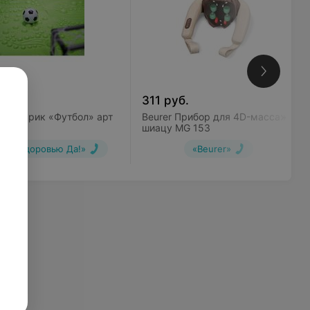
б.
311
руб.
ик Коврик «Футбол» арт
Beurer Прибор для 4D-массажа
шиацу MG 153
ажи здоровью Да!»
«Beurer»