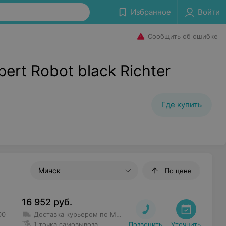
Избранное
Войти
Сообщить об ошибке
rt Robot black Richter
Где купить
Минск
По цене
16 952
руб.
00
Доставка курьером по Минску и за его пределы
Бесплатн
1 точка самовывоза
Позвонить
Уточнить
