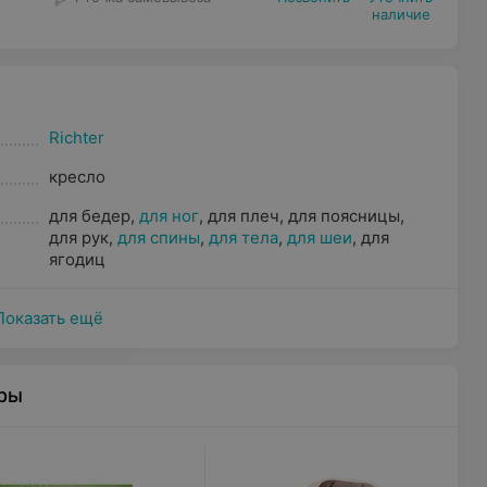
наличие
Richter
кресло
для бедер
,
для ног
,
для плеч
,
для поясницы
,
для рук
,
для спины
,
для тела
,
для шеи
,
для
ягодиц
Показать ещё
ры