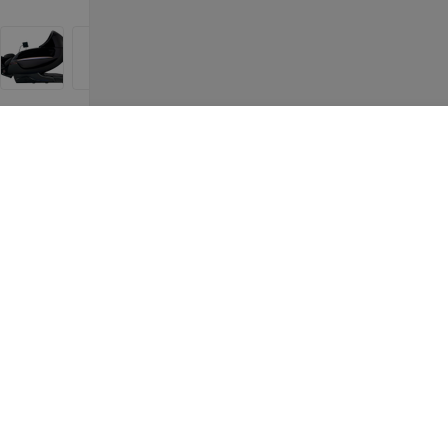
16 952
руб.
12 490
руб.
ОЙ
Richter Массажное кресло
Richter Масса
D
Expert Robot white
Beige с двойн
массажным м