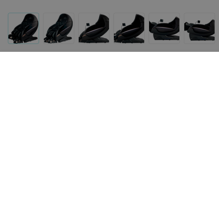
Другие товары «BODRO»
149
руб.
299
руб.
COMTEK Массажная подушка 3D
COMTEK БЕСПРОВОДН
Soft
массажер для рук 702