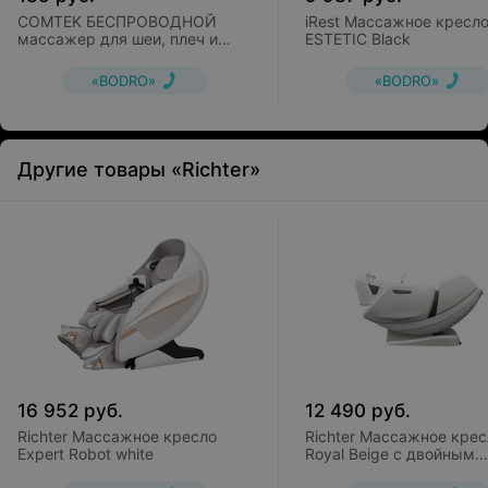
COMTEK БЕСПРОВОДНОЙ
iRest Массажное кресл
массажер для шеи, плеч и
ESTETIC Black
всего тела 1013Е
«BODRO»
«BODRO»
Другие товары «Richter»
16 952
руб.
12 490
руб.
Richter Массажное кресло
Richter Массажное крес
Expert Robot white
Royal Beige с двойным
роликовым массажным