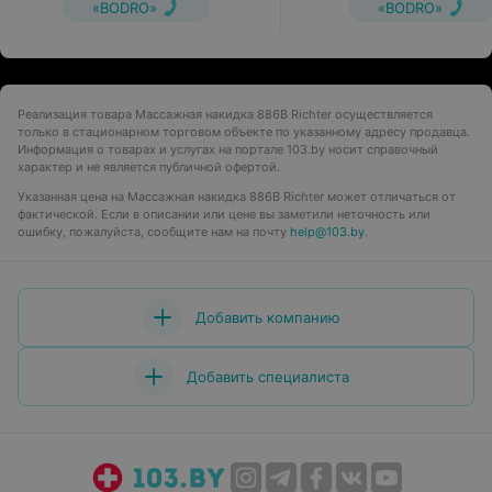
механизмом
«BODRO»
«BODRO»
Реализация товара Массажная накидка 886В Richter осуществляется
только в стационарном торговом объекте по указанному адресу продавца.
Информация о товарах и услугах на портале 103.by носит справочный
характер и не является публичной офертой.
Указанная цена на Массажная накидка 886В Richter может отличаться от
фактической. Если в описании или цене вы заметили неточность или
ошибку, пожалуйста, сообщите нам на почту
help@103.by
.
Добавить компанию
Добавить специалиста