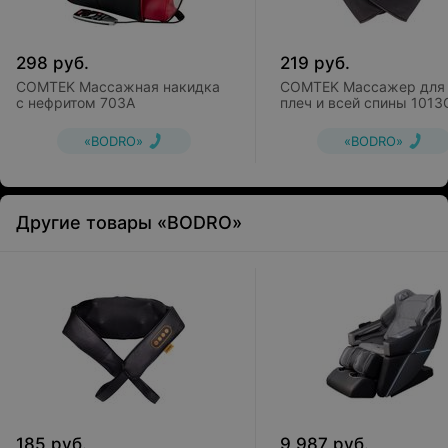
298
руб.
219
руб.
COMTEK Массажная накидка
COMTEK Массажер для 
с нефритом 703A
плеч и всей спины 1013
«BODRO»
«BODRO»
Другие товары «BODRO»
185
руб.
9 987
руб.