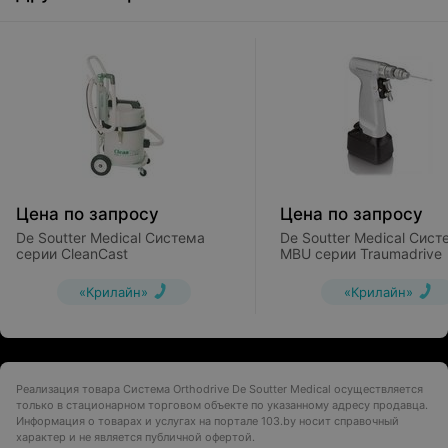
Цена по запросу
Цена по запросу
De Soutter Medical Система
De Soutter Medical Сист
серии CleanCast
MBU серии Traumadrive
«Крилайн»
«Крилайн»
Реализация товара Система Orthodrive De Soutter Medical осуществляется
только в стационарном торговом объекте по указанному адресу продавца.
Информация о товарах и услугах на портале 103.by носит справочный
характер и не является публичной офертой.