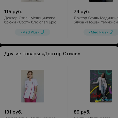
115
руб.
79
руб.
Доктор Стиль Медицинские
Доктор Стиль Медицин
брюки «Софт» блю опал Брю
блуза «Нюша» темно-си
3411.48
ЛУ 1223.19
«Med Plus»
«Med Plus»
Другие товары «Доктор Стиль»
131
руб.
89
руб.