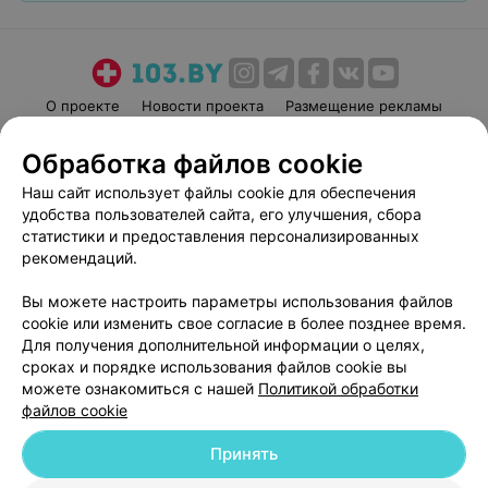
О проекте
Новости проекта
Размещение рекламы
Медицинский маркетинг
Публичный договор
Обработка файлов cookie
Пользовательское соглашение
Способы оплаты
Наш сайт использует файлы cookie для обеспечения
Вакансии
Партнеры
удобства пользователей сайта, его улучшения, сбора
Написать руководителю 103.by
статистики и предоставления персонализированных
рекомендаций.
Написать в поддержку
Персональные настройки cookie
Вы можете настроить параметры использования файлов
Обработка персональных данных
cookie или изменить свое согласие в более позднее время.
Для получения дополнительной информации о целях,
сроках и порядке использования файлов cookie вы
можете ознакомиться с нашей
Политикой обработки
файлов cookie
Принять
© 2026 ООО «Артокс Лаб», УНП 191700409
| 220012, Республика Беларусь,