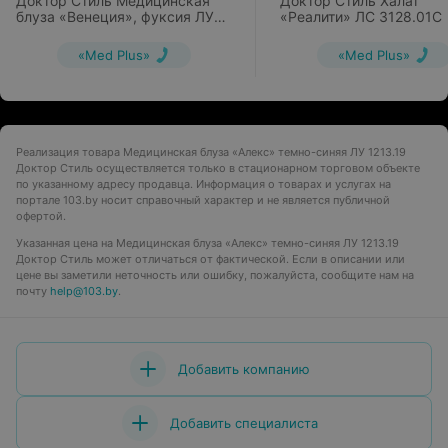
Доктор Стиль Медицинская
Доктор Стиль Халат
блуза «Венеция», фуксия ЛУ
«Реалити» ЛС 3128.01С
1228.37
«Med Plus»
«Med Plus»
Реализация товара Медицинская блуза «Алекс» темно-синяя ЛУ 1213.19
Доктор Стиль осуществляется только в стационарном торговом объекте
по указанному адресу продавца. Информация о товарах и услугах на
портале 103.by носит справочный характер и не является публичной
офертой.
Указанная цена на Медицинская блуза «Алекс» темно-синяя ЛУ 1213.19
Доктор Стиль может отличаться от фактической. Если в описании или
цене вы заметили неточность или ошибку, пожалуйста, сообщите нам на
почту
help@103.by
.
Добавить компанию
Добавить специалиста