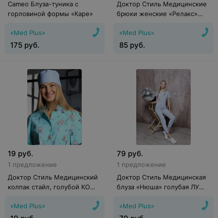
Cameo Блуза-туника с
Доктор Стиль Медицинские
горловиной формы «Каре»
брюки женские «Релакс»
голубые Брю 3403.06
«Med Plus»
«Med Plus»
175
руб.
85
руб.
19
руб.
79
руб.
1 предложение
1 предложение
Доктор Стиль Медицинский
Доктор Стиль Медицинская
колпак стайл, голубой КО
блуза «Нюша» голубая ЛУ
3302.06
1223.06
«Med Plus»
«Med Plus»