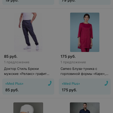
19
руб.
79
руб.
85
руб.
175
руб.
1 предложение
1 предложение
Доктор Стиль Брюки
Cameo Блуза-туника с
мужские «Релакс» графит
горловиной формы «Каре»,
Брю 3403.20М
красный
«Med Plus»
«Med Plus»
85
руб.
175
руб.