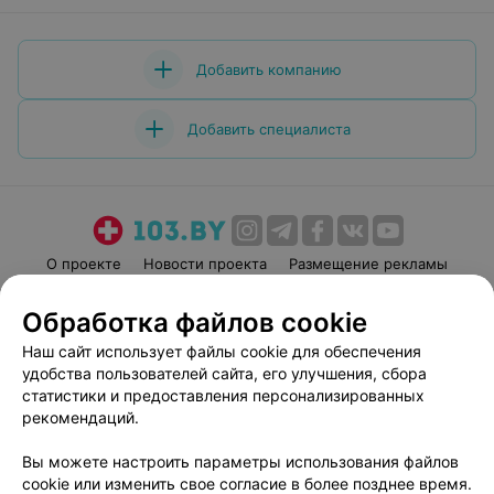
Добавить компанию
Добавить специалиста
О проекте
Новости проекта
Размещение рекламы
Медицинский маркетинг
Публичный договор
Обработка файлов cookie
Пользовательское соглашение
Способы оплаты
Наш сайт использует файлы cookie для обеспечения
Вакансии
Партнеры
удобства пользователей сайта, его улучшения, сбора
Написать руководителю 103.by
статистики и предоставления персонализированных
рекомендаций.
Написать в поддержку
Персональные настройки cookie
Вы можете настроить параметры использования файлов
Обработка персональных данных
cookie или изменить свое согласие в более позднее время.