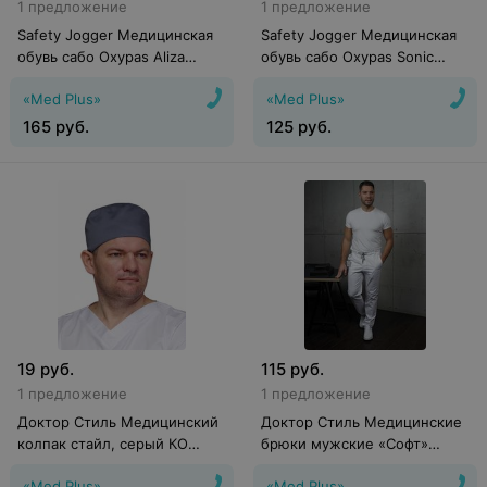
1 предложение
1 предложение
Safety Jogger Медицинская
Safety Jogger Медицинская
обувь сабо Oxypas Aliza
обувь сабо Oxypas Sonic
бело-лиловые
белые
«Med Plus»
«Med Plus»
165
руб.
125
руб.
19
руб.
115
руб.
1 предложение
1 предложение
Доктор Стиль Медицинский
Доктор Стиль Медицинские
колпак стайл, серый КО
брюки мужские «Софт»
3302.08
белые Брю 3410.01
«Med Plus»
«Med Plus»