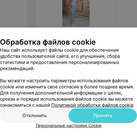
85
руб.
89
ру
Обработка файлов cookie
Доктор Стиль Медицинские
Доктор
Наш сайт использует файлы cookie для обеспечения
брюки женские «Релакс»
Ромео
удобства пользователей сайта, его улучшения, сбора
голубые Брю 3403.06
«Med Plus»
статистики и предоставления персонализированных
рекомендаций.
Вы можете настроить параметры использования файлов
cookie или изменить свое согласие в более позднее время.
Для получения дополнительной информации о целях,
сроках и порядке использования файлов cookie вы можете
ознакомиться с нашей
Политикой обработки файлов cookie
Отклонить
Принять
Персональные настройки Cookie