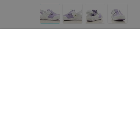
Другие товары «Med Plus»
115
руб.
19
руб.
Доктор Стиль Медицинские
Доктор Стиль Медицин
брюки «Софт», графит Брю
колпак синий КО 3302
3411.20
«Med Plus»
«Med Plus»