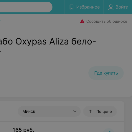
Избранное
Войти
Сообщить об ошибке
r
бо Oxypas Aliza бело-
r
Где купить
Минск
По цене
165
руб.