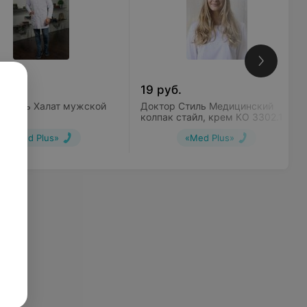
б.
19
руб.
 Стиль Халат мужской
Доктор Стиль Медицинский
колпак стайл, крем КО 3302.11
«Med Plus»
«Med Plus»