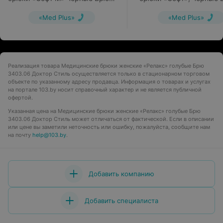
3410.17
3411.17
«Med Plus»
«Med Plus»
Реализация товара Медицинские брюки женские «Релакс» голубые Брю
3403.06 Доктор Стиль осуществляется только в стационарном торговом
объекте по указанному адресу продавца. Информация о товарах и услугах
на портале 103.by носит справочный характер и не является публичной
офертой.
Указанная цена на Медицинские брюки женские «Релакс» голубые Брю
3403.06 Доктор Стиль может отличаться от фактической. Если в описании
или цене вы заметили неточность или ошибку, пожалуйста, сообщите нам
на почту
help@103.by
.
Добавить компанию
Добавить специалиста