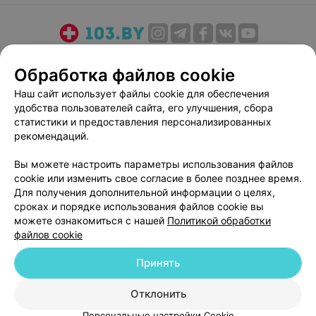
О проекте
Новости проекта
Размещение рекламы
Обработка файлов cookie
Медицинский маркетинг
Публичный договор
Наш сайт использует файлы cookie для обеспечения
Пользовательское соглашение
Способы оплаты
удобства пользователей сайта, его улучшения, сбора
Вакансии
Партнеры
статистики и предоставления персонализированных
Написать руководителю 103.by
рекомендаций.
Написать в поддержку
Вы можете настроить параметры использования файлов
Персональные настройки cookie
cookie или изменить свое согласие в более позднее время.
Для получения дополнительной информации о целях,
Обработка персональных данных
сроках и порядке использования файлов cookie вы
можете ознакомиться с нашей
Политикой обработки
файлов cookie
Принять
© 2026 ООО «Артокс Лаб», УНП 191700409
| 220012, Республика Беларусь,
Отклонить
г. Минск, улица Толбухина, 2, пом. 16 | help@103.by
Персональные настройки Cookie