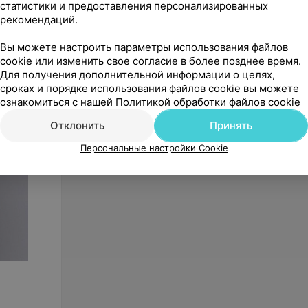
статистики и предоставления персонализированных
рекомендаций.
Вы можете настроить параметры использования файлов
cookie или изменить свое согласие в более позднее время.
Для получения дополнительной информации о целях,
89
руб.
143
р
сроках и порядке использования файлов cookie вы можете
Доктор Стиль Медицинская
Cameo 
ознакомиться с нашей
Политикой обработки файлов cookie
блуза «Крош» белая ЛС 3214.01
1030
Отклонить
Принять
«Med Plus»
Персональные настройки Cookie