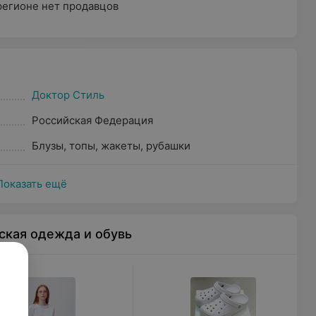
регионе нет продавцов
Доктор Стиль
Российская Федерация
Блузы, топы, жакеты, рубашки
Показать ещё
ская одежда и обувь