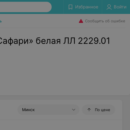
Избранное
Войти
Сообщить об ошибке
ь
афари» белая ЛЛ 2229.01
Минск
По цене