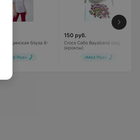
уб.
150
руб.
Медицинская блуза 8-
Crocs Сабо Bayaband clog
(кроксы)
«Med Plus»
«Med Plus»