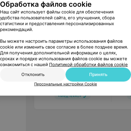
Обработка файлов cookie
Другие товары рубрики Медицин
Наш сайт использует файлы cookie для обеспечения
удобства пользователей сайта, его улучшения, сбора
статистики и предоставления персонализированных
рекомендаций.
Вы можете настроить параметры использования файлов
cookie или изменить свое согласие в более позднее время.
Для получения дополнительной информации о целях,
сроках и порядке использования файлов cookie вы можете
ознакомиться с нашей
Политикой обработки файлов cookie
Отклонить
Принять
2 100
руб.
1 320
HEILER Кровать медицинская
Olsa К
Персональные настройки Cookie
механическая с санитарным
секцио
оснащением и кардиокреслом
матрац
«Медтехно»
BH113