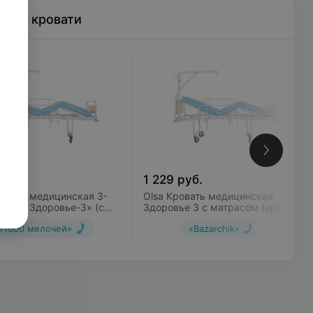
ские кровати
руб.
1 229
руб.
ровать медицинская 3-
Olsa Кровать медицинская
нная «Здоровье-3» (с
Здоровье 3 с матрасом (арт.
ем)
с336м/1)
«1000 мелочей»
«Bazarchik»