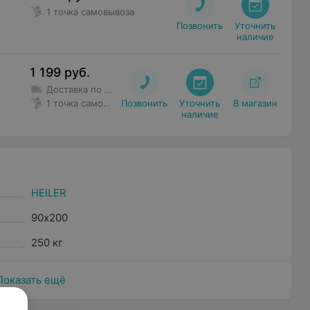
1 точка самовывоза
Позвонить
Уточнить

наличие
1 199
руб.
Доставка по Минску в пределах МКАД
Срок доставки
:
до 
1 точка самовывоза
Позвонить
Уточнить

В магазин
наличие
HEILER
90х200
250 кг
Показать ещё