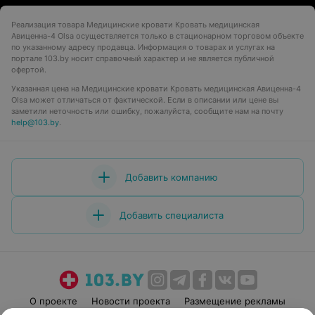
Реализация товара Медицинские кровати Кровать медицинская
Авиценна-4 Olsa осуществляется только в стационарном торговом объекте
по указанному адресу продавца. Информация о товарах и услугах на
портале 103.by носит справочный характер и не является публичной
офертой.
Указанная цена на Медицинские кровати Кровать медицинская Авиценна-4
Olsa может отличаться от фактической. Если в описании или цене вы
заметили неточность или ошибку, пожалуйста, сообщите нам на почту
help@103.by
.
Добавить компанию
Добавить специалиста
О проекте
Новости проекта
Размещение рекламы