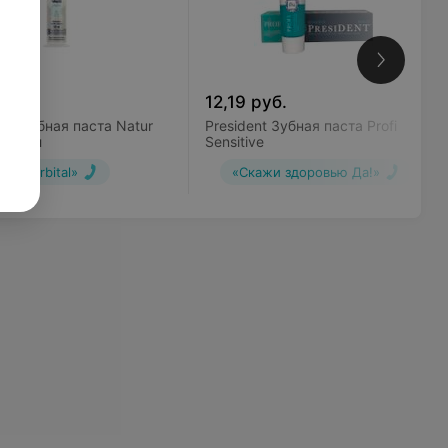
.
12,19
руб.
ed Зубная паста Natur
President Зубная паста Profi
100 мл
Sensitive
«Orbital»
«Скажи здоровью Да!»