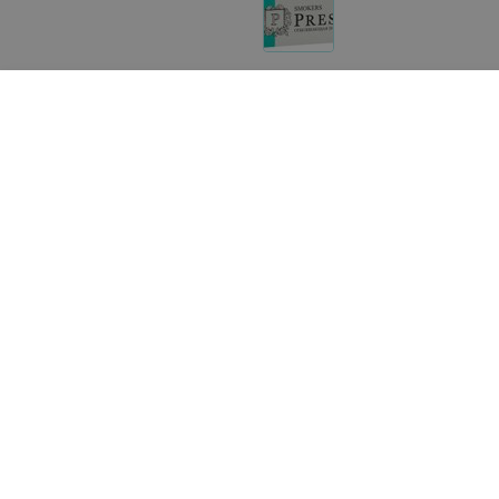
Другие товары «Скажи здоровью Да!»
12,19
руб.
12,19
руб.
President Зубная паста Profi
President Зубная паста P
Sensitive
Renome
«Скажи здоровью Да!»
«Скажи здоровью Да