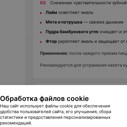
Снижение чувствительности зубной
Лайм
осветляет эмаль
Мята и петрушка
— свежее дыхание
Пудра бамбукового угля
очищает и о
Фтор
укрепляет эмаль и защищает от 
Применение:
после каждого приема пищи,
Рекомендуется для устранения налета к
Другие товары рубрики Пасты и 
Обработка файлов cookie
Наш сайт использует файлы cookie для обеспечения
удобства пользователей сайта, его улучшения, сбора
статистики и предоставления персонализированных
рекомендаций.