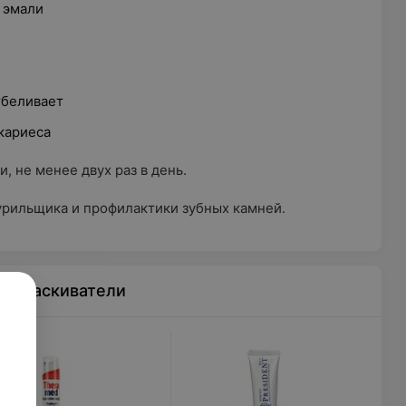
 эмали
тбеливает
кариеса
 не менее двух раз в день.
урильщика и профилактики зубных камней.
ополаскиватели