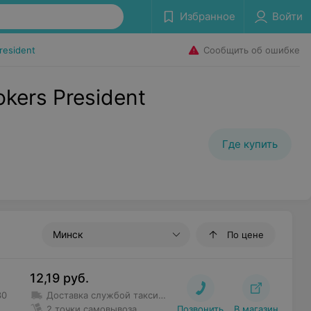
Избранное
Войти
Сообщить об ошибке
resident
kers President
Где купить
Минск
По цене
12,19
руб.
30
Доставка службой такси
Доставка осуществляется самос
2 точки самовывоза
Позвонить
В магазин