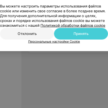
Вы можете настроить параметры использования файлов
cookie или изменить свое согласие в более позднее время.
Для получения дополнительной информации о целях,
сроках и порядке использования файлов cookie вы можете
20
руб.
17
руб
ознакомиться с нашей
Политикой обработки файлов cookie
Revyline Бальзам для полости
Theram
Отклонить
Принять
рта Лечебные травы, 400 мл
Weiss, 
Персональные настройки Cookie
«Orbital»