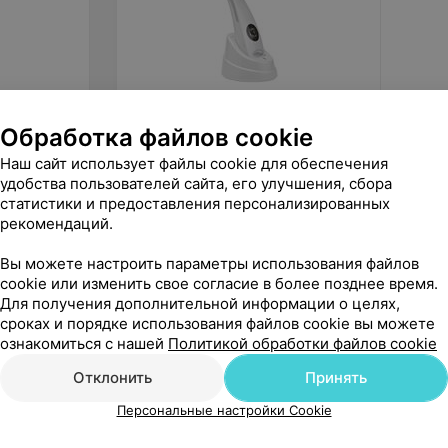
206,10
руб.
270
р
Обработка файлов cookie
GEZAtone Мезотерапия лица без
Beurer 
Наш сайт использует файлы cookie для обеспечения
иглы m 9910
ионизацией FC 72 
удобства пользователей сайта, его улучшения, сбора
Hydrati
«Скажи здоровью Да!»
статистики и предоставления персонализированных
рекомендаций.
Вы можете настроить параметры использования файлов
cookie или изменить свое согласие в более позднее время.
Для получения дополнительной информации о целях,
сроках и порядке использования файлов cookie вы можете
ознакомиться с нашей
Политикой обработки файлов cookie
Отклонить
Принять
Персональные настройки Cookie