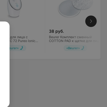
уб.
38
руб.
Сауна для лица с
Beurer Комплект сменный
Pureo Ionic
COTTON PAD к щетке для лица
on
FC 95
«Beurer»
«Beurer»