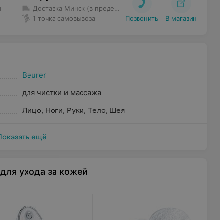
й
Доставка Минск (в пределах МКАД и Уручье)
– Доставка 
1 точка самовывоза
Позвонить
В магазин
Beurer
для чистки и массажа
Лицо
,
Ноги
,
Руки
,
Тело
,
Шея
Показать ещё
для ухода за кожей