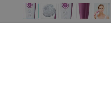
Другие товары «Beurer»
66
руб.
193,60
руб.
Beurer Комплект сменный
Beurer Прибор для
SENSITIVE к щетке для лица FC
микродермабразии FC 
95
«Beurer»
«Beurer»