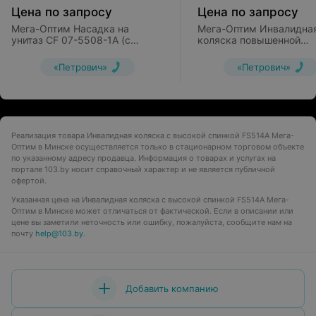
Цена по запросу
Цена по запросу
Мега-Оптим Насадка на
Мега-Оптим Инвалидна
унитаз CF 07-5508-1А (с
коляска повышенной
мягкими поручнями)
грузоподъемности LK61
«Петрович»
«Петрович»
Реализация товара Инвалидная коляска с высокой спинкой FS514A Мега-
Оптим в Минске осуществляется только в стационарном торговом объекте
по указанному адресу продавца. Информация о товарах и услугах на
портале 103.by носит справочный характер и не является публичной
офертой.
Указанная цена на Инвалидная коляска с высокой спинкой FS514A Мега-
Оптим в Минске может отличаться от фактической. Если в описании или
цене вы заметили неточность или ошибку, пожалуйста, сообщите нам на
почту
help@103.by
.
Добавить компанию