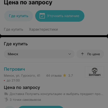
Цена по запросу
Где купить
Уточнить наличие
Где купить
Характеристики
Где купить
Минск
По цене
Петрович
Минск, ул. Гурского, 41
44 отзыва
3.7
до 21:00
Цена по запросу
Доставка
Получить консультацию и выбрать предмет проката возможно в магазине проката по адресу Гурского 37 -5Н с 8-00 до 22-00 без выходных Предметы проката весом менее 35 кг доставляются в первое помещение квартиры (частного дома). Курьеры не осуществляют уборку территории от препятствующих предметов и не передвигают объекты в квартире. Доставка предмета проката весом более 35 кг производится до подъезда.
3 точки самовывоза