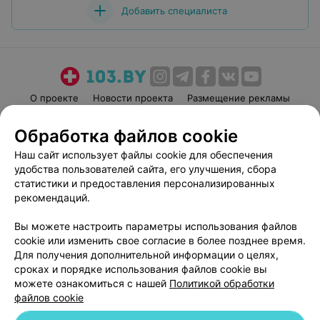
Добавить специалиста
О проекте
Новости проекта
Размещение рекламы
Медицинский маркетинг
Публичный договор
Обработка файлов cookie
Пользовательское соглашение
Способы оплаты
Наш сайт использует файлы cookie для обеспечения
Вакансии
Партнеры
удобства пользователей сайта, его улучшения, сбора
Написать руководителю 103.by
статистики и предоставления персонализированных
рекомендаций.
Написать в поддержку
Персональные настройки cookie
Вы можете настроить параметры использования файлов
Обработка персональных данных
cookie или изменить свое согласие в более позднее время.
Для получения дополнительной информации о целях,
сроках и порядке использования файлов cookie вы
можете ознакомиться с нашей
Политикой обработки
файлов cookie