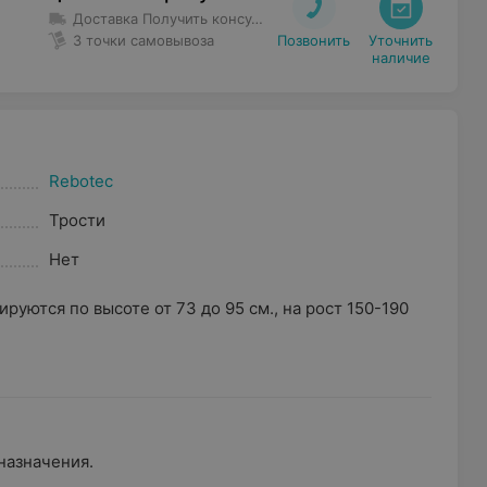
Доставка
Получить консультацию и выбрать предмет проката возможно в магазине проката по адресу Гурского 37 -5Н с 8-00 до 22-00 без выходных Предметы проката весом менее 35 кг доставляются в первое помещение квартиры (частного дома). Курьеры не осуществляют уборку территории от препятствующих предметов и не передвигают объекты в квартире. Доставка предмета проката весом более 35 кг производится до подъезда.
3 точки самовывоза
Позвонить
Уточнить

наличие
Rebotec
Трости
Нет
лируются по высоте от 73 до 95 см., на рост 150-190
назначения.