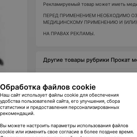
Рекламируемый товар может иметь меди
ПЕРЕД ПРИМЕНЕНИЕМ НЕОБХОДИМО ОЗ
МЕДИЦИНСКОМУ ПРИМЕНЕНИЮ И (ИЛИ)
НА ПРАВАХ РЕКЛАМЫ.
Другие товары рубрики Прокат м
Обработка файлов cookie
Наш сайт использует файлы cookie для обеспечения
удобства пользователей сайта, его улучшения, сбора
статистики и предоставления персонализированных
рекомендаций.
Вы можете настроить параметры использования файлов
Цена по запросу
Цена 
cookie или изменить свое согласие в более позднее время.