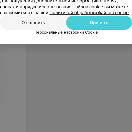
CA-MI Аспиратор New Aspiret
СТЛ Ап
Для получения дополнительной информации о целях,
«Вега 
сроках и порядке использования файлов cookie вы можете
ознакомиться с нашей
Политикой обработки файлов cookie
«Петрович»
Отклонить
Принять
Персональные настройки Cookie