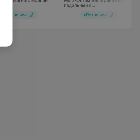
парат магнитотерапии
Мега-Оптим Велотренажер
Плюс»
педальный с
электродвигателем HSM-50CE
«Петрович»
«Петрович»