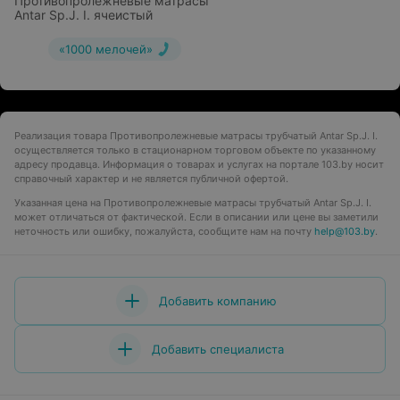
Противопролежневые матрасы
Antar Sp.J. I. ячеистый
«1000 мелочей»
Реализация товара Противопролежневые матрасы трубчатый Antar Sp.J. I.
осуществляется только в стационарном торговом объекте по указанному
адресу продавца. Информация о товарах и услугах на портале 103.by носит
справочный характер и не является публичной офертой.
Указанная цена на Противопролежневые матрасы трубчатый Antar Sp.J. I.
может отличаться от фактической. Если в описании или цене вы заметили
неточность или ошибку, пожалуйста, сообщите нам на почту
help@103.by
.
Добавить компанию
Добавить специалиста