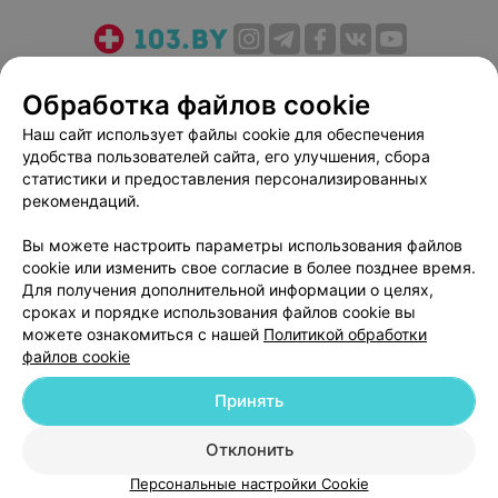
О проекте
Новости проекта
Размещение рекламы
Обработка файлов cookie
Медицинский маркетинг
Публичный договор
Наш сайт использует файлы cookie для обеспечения
Пользовательское соглашение
Способы оплаты
удобства пользователей сайта, его улучшения, сбора
Вакансии
Партнеры
статистики и предоставления персонализированных
Написать руководителю 103.by
рекомендаций.
Написать в поддержку
Вы можете настроить параметры использования файлов
Персональные настройки cookie
cookie или изменить свое согласие в более позднее время.
Для получения дополнительной информации о целях,
Обработка персональных данных
сроках и порядке использования файлов cookie вы
можете ознакомиться с нашей
Политикой обработки
файлов cookie
Принять
© 2026 ООО «Артокс Лаб», УНП 191700409
| 220012, Республика Беларусь,
Отклонить
г. Минск, улица Толбухина, 2, пом. 16 | help@103.by
Персональные настройки Cookie