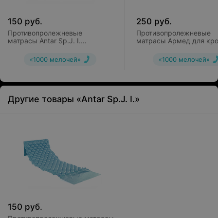
150
руб.
250
руб.
Противопролежневые
Противопролежневые
матрасы Antar Sp.J. I.
матрасы Армед для кро
ячеистый
секционный М4С1
«1000 мелочей»
«1000 мелочей»
Другие товары «Antar Sp.J. I.»
150
руб.