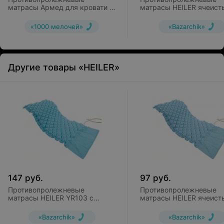
матрасы Армед для кровати 4
матрасы HEILER ячеист
секционный М4С1
YR102
«1000 мелочей»
«Bazarchik»
Другие товары «HEILER»
147
руб.
97
руб.
Противопролежневые
Противопролежневые
матрасы HEILER YR103 с
матрасы HEILER ячеист
функцией статик
YR102
«Bazarchik»
«Bazarchik»