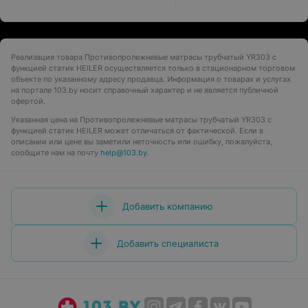
Реализация товара Противопролежневые матрасы трубчатый YR303 с
функцией статик HEILER осуществляется только в стационарном торговом
объекте по указанному адресу продавца. Информация о товарах и услугах
на портале 103.by носит справочный характер и не является публичной
офертой.
Указанная цена на Противопролежневые матрасы трубчатый YR303 с
функцией статик HEILER может отличаться от фактической. Если в
описании или цене вы заметили неточность или ошибку, пожалуйста,
сообщите нам на почту
help@103.by
.
Добавить компанию
Добавить специалиста