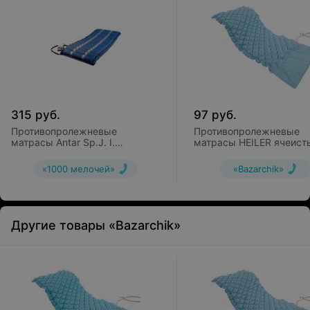
315
руб.
97
руб.
Противопролежневые
Противопролежневые
матрасы Antar Sp.J. I.
матрасы HEILER ячеист
трубчатый
YR102
«1000 мелочей»
«Bazarchik»
Другие товары «Bazarchik»