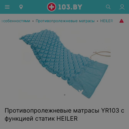
 особенностями
•
Противопролежневые матрасы
•
HEILER
Противопролежневые матрасы YR103 с
функцией статик HEILER