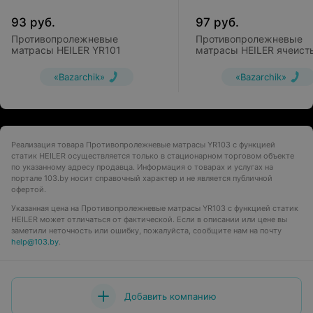
93
руб.
97
руб.
Противопролежневые
Противопролежневые
матрасы HEILER YR101
матрасы HEILER ячеист
YR102
«Bazarchik»
«Bazarchik»
Реализация товара Противопролежневые матрасы YR103 с функцией
статик HEILER осуществляется только в стационарном торговом объекте
по указанному адресу продавца. Информация о товарах и услугах на
портале 103.by носит справочный характер и не является публичной
офертой.
Указанная цена на Противопролежневые матрасы YR103 с функцией статик
HEILER может отличаться от фактической. Если в описании или цене вы
заметили неточность или ошибку, пожалуйста, сообщите нам на почту
help@103.by
.
Добавить компанию