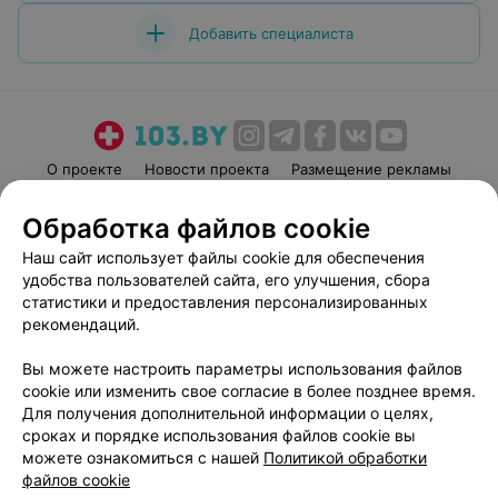
Добавить специалиста
О проекте
Новости проекта
Размещение рекламы
Медицинский маркетинг
Публичный договор
Обработка файлов cookie
Пользовательское соглашение
Способы оплаты
Наш сайт использует файлы cookie для обеспечения
Вакансии
Партнеры
удобства пользователей сайта, его улучшения, сбора
Написать руководителю 103.by
статистики и предоставления персонализированных
рекомендаций.
Написать в поддержку
Персональные настройки cookie
Вы можете настроить параметры использования файлов
Обработка персональных данных
cookie или изменить свое согласие в более позднее время.
Для получения дополнительной информации о целях,
сроках и порядке использования файлов cookie вы
можете ознакомиться с нашей
Политикой обработки
файлов cookie