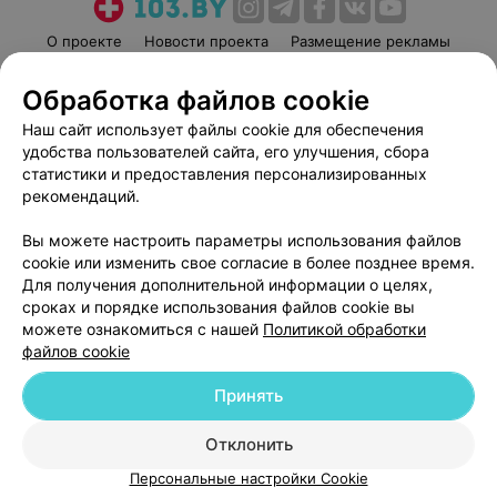
О проекте
Новости проекта
Размещение рекламы
Медицинский маркетинг
Публичный договор
Обработка файлов cookie
Пользовательское соглашение
Способы оплаты
Наш сайт использует файлы cookie для обеспечения
Вакансии
Партнеры
удобства пользователей сайта, его улучшения, сбора
Написать руководителю 103.by
статистики и предоставления персонализированных
рекомендаций.
Написать в поддержку
Персональные настройки cookie
Вы можете настроить параметры использования файлов
Обработка персональных данных
cookie или изменить свое согласие в более позднее время.
Для получения дополнительной информации о целях,
сроках и порядке использования файлов cookie вы
можете ознакомиться с нашей
Политикой обработки
файлов cookie
Принять
© 2026 ООО «Артокс Лаб», УНП 191700409
| 220012, Республика Беларусь,
г. Минск, улица Толбухина, 2, пом. 16 | help@103.by
Отклонить
Служба поддержки
+375 291212755
Персональные настройки Cookie