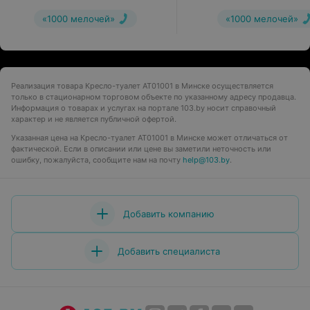
«1000 мелочей»
«1000 мелочей»
Реализация товара Кресло-туалет AT01001 в Минске осуществляется
только в стационарном торговом объекте по указанному адресу продавца.
Информация о товарах и услугах на портале 103.by носит справочный
характер и не является публичной офертой.
Указанная цена на Кресло-туалет AT01001 в Минске может отличаться от
фактической. Если в описании или цене вы заметили неточность или
ошибку, пожалуйста, сообщите нам на почту
help@103.by
.
Добавить компанию
Добавить специалиста