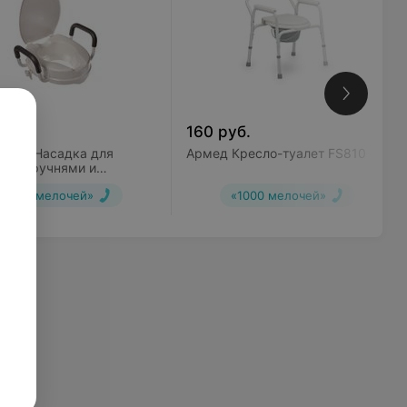
уб.
160
руб.
птим Насадка для
Армед Кресло-туалет FS810
а с поручнями и
й BX110
«1000 мелочей»
«1000 мелочей»