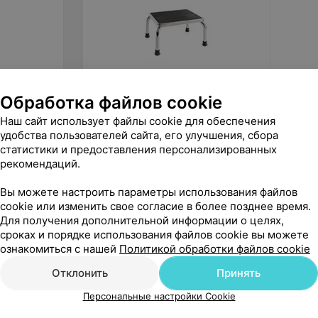
Обработка файлов cookie
130
руб.
199
р
Barry Вспомогательная
Мега-О
Наш сайт использует файлы cookie для обеспечения
ступенька 10222 24 см
унитаз
удобства пользователей сайта, его улучшения, сбора
крышко
статистики и предоставления персонализированных
«1000 мелочей»
рекомендаций.
Вы можете настроить параметры использования файлов
cookie или изменить свое согласие в более позднее время.
Для получения дополнительной информации о целях,
сроках и порядке использования файлов cookie вы можете
ознакомиться с нашей
Политикой обработки файлов cookie
Отклонить
Принять
Персональные настройки Cookie