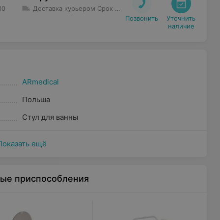
00
Доставка курьером
Срок доставки
:
1 дн - 3 дн
Минимальна
Позвонить
Уточнить

наличие
ARmedical
Польша
Стул для ванны
Показать ещё
ные приспособления