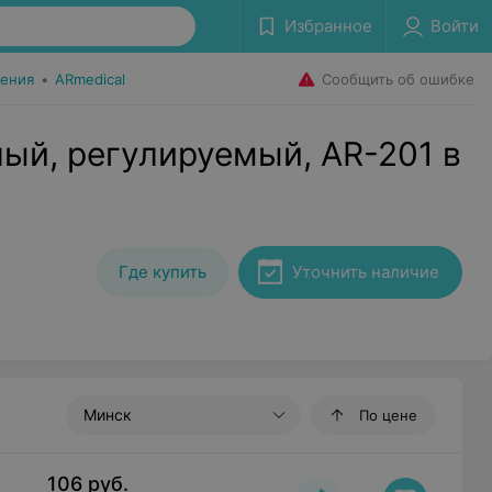
Избранное
Войти
Сообщить об ошибке
ения
•
ARmedical
лый, регулируемый, AR-201 в
Где купить
Уточнить наличие
Минск
По цене
106
руб.