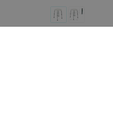
Другие товары «1000 мелочей»
168
руб.
106
руб.
ARmedical Стул для ванной со
Vitea care Реабилитаци
спинкой с вырезом,
душевой стул 0011
регулируемый, AR-208