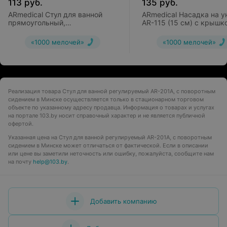
113
руб.
135
руб.
ARmedical Стул для ванной
ARmedical Насадка на у
прямоугольный,
AR-115 (15 см) c крышк
регулируемый AR-202
«1000 мелочей»
«1000 мелочей»
Реализация товара Стул для ванной регулируемый AR-201A, с поворотным
сидением в Минске осуществляется только в стационарном торговом
объекте по указанному адресу продавца. Информация о товарах и услугах
на портале 103.by носит справочный характер и не является публичной
офертой.
Указанная цена на Стул для ванной регулируемый AR-201A, с поворотным
сидением в Минске может отличаться от фактической. Если в описании
или цене вы заметили неточность или ошибку, пожалуйста, сообщите нам
на почту
help@103.by
.
Добавить компанию