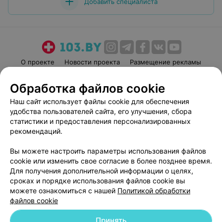
Добавить специалиста
О проекте
Новости проекта
Размещение рекламы
Медицинский маркетинг
Публичный договор
Обработка файлов cookie
Пользовательское соглашение
Способы оплаты
Наш сайт использует файлы cookie для обеспечения
Вакансии
Партнеры
удобства пользователей сайта, его улучшения, сбора
Написать руководителю 103.by
статистики и предоставления персонализированных
рекомендаций.
Написать в поддержку
Персональные настройки cookie
Вы можете настроить параметры использования файлов
Обработка персональных данных
cookie или изменить свое согласие в более позднее время.
Для получения дополнительной информации о целях,
сроках и порядке использования файлов cookie вы
можете ознакомиться с нашей
Политикой обработки
файлов cookie
Принять