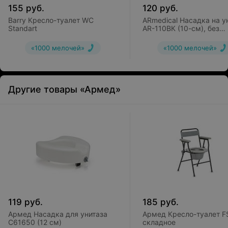
155
руб.
120
руб.
Barry Кресло-туалет WC
ARmedical Насадка на у
Standart
AR-110ВК (10-см), без
крышки
«1000 мелочей»
«1000 мелочей»
Другие товары «Армед»
119
руб.
185
руб.
Армед Насадка для унитаза
Армед Кресло-туалет F
C61650 (12 см)
складное