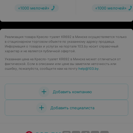
«1000 мелочей»
«1000 мелочей»
Реализация товара Кресло-туалет KR692 в Минске осуществляется только
в стационарном торговом объекте по указанному адресу продавца.
Информация о товарах и услугах на портале 103.by носит справочный
характер и не является публичной офертой.
Указанная цена на Кресло-туалет KR692 в Минске может отличаться от
фактической. Если в описании или цене вы заметили неточность или
ошибку, пожалуйста, сообщите нам на почту
help@103.by
.
Добавить компанию
Добавить специалиста