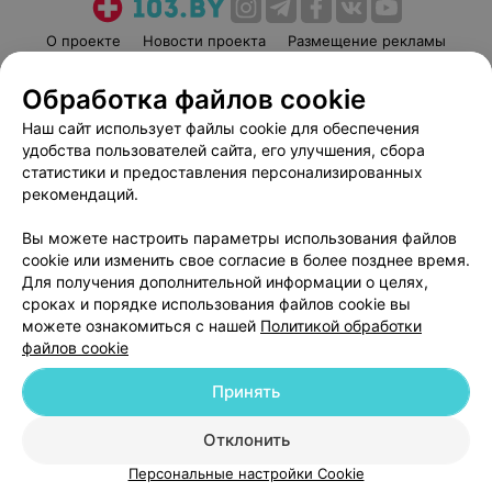
О проекте
Новости проекта
Размещение рекламы
Медицинский маркетинг
Публичный договор
Обработка файлов cookie
Пользовательское соглашение
Способы оплаты
Наш сайт использует файлы cookie для обеспечения
Вакансии
Партнеры
удобства пользователей сайта, его улучшения, сбора
Написать руководителю 103.by
статистики и предоставления персонализированных
рекомендаций.
Написать в поддержку
Персональные настройки cookie
Вы можете настроить параметры использования файлов
Обработка персональных данных
cookie или изменить свое согласие в более позднее время.
Для получения дополнительной информации о целях,
сроках и порядке использования файлов cookie вы
можете ознакомиться с нашей
Политикой обработки
файлов cookie
Принять
© 2026 ООО «Артокс Лаб», УНП 191700409
| 220012, Республика Беларусь,
г. Минск, улица Толбухина, 2, пом. 16 | help@103.by
Отклонить
Служба поддержки
+375 291212755
Персональные настройки Cookie