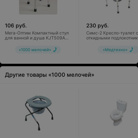
106
руб.
230
руб.
Мега-Оптим Компактный стул
Симс-2 Кресло-туалет 
для ванной и душа KJT509A
откидными подлокотни
для беременных, пожилых
WC Delux
людей и инвалидов
«1000 мелочей»
«Медтехно»
Другие товары «1000 мелочей»