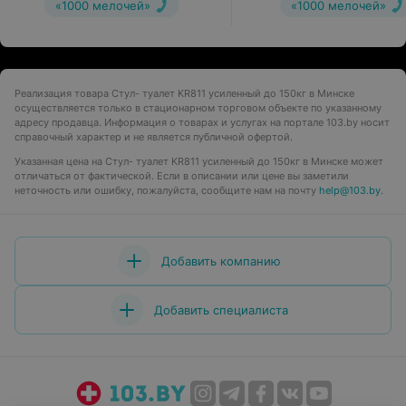
«1000 мелочей»
«1000 мелочей»
Реализация товара Стул- туалет KR811 усиленный до 150кг в Минске
осуществляется только в стационарном торговом объекте по указанному
адресу продавца. Информация о товарах и услугах на портале 103.by носит
справочный характер и не является публичной офертой.
Указанная цена на Стул- туалет KR811 усиленный до 150кг в Минске может
отличаться от фактической. Если в описании или цене вы заметили
неточность или ошибку, пожалуйста, сообщите нам на почту
help@103.by
.
Добавить компанию
Добавить специалиста