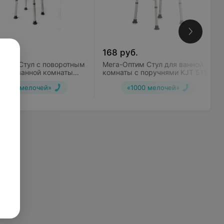
б.
168
руб.
птим Стул с поворотным
Мега-Оптим Стул для ванной
 для ванной комнаты
комнаты с поручнями KJT 511 B
9 B
«1000 мелочей»
«1000 мелочей»