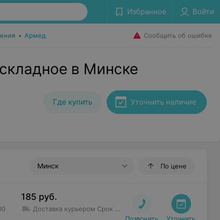
Избранное
Войти
Сообщить об ошибке
ения
•
Армед
складное в Минске
Где купить
Уточнить наличие
Минск
По цене
185
руб.
00
Доставка курьером
Срок доставки
:
1 дн - 3 дн
Минимальна
Позвонить
Уточнить
