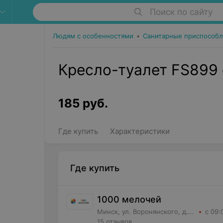
Поиск по сайту
Людям с особенностями
•
Санитарные приспособл
Кресло-туалет FS899 
185
руб.
Где купить
Характеристики
Где купить
1000 мелочей
Минск, ул. Воронянского, д.11 корпус 5, кв.63
с 09:
15 отзывов