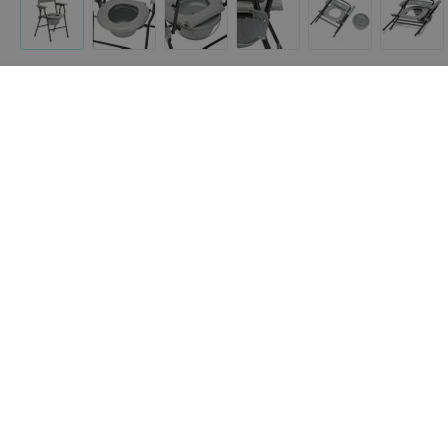
Другие товары «1000 мелочей»
240
руб.
425
руб.
Мега-Оптим Кресло-туалет
Мега-Оптим Кресло-кат
FS894L складной
FS692 с санитарным
оснащением
«1000 мелочей»
«1000 мелочей»