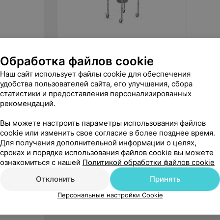
280
руб.
115
ру
Обработка файлов cookie
Армед Кресло-туалет FS693
Мега-О
(комплект стоек и колес)
диском
Наш сайт использует файлы cookie для обеспечения
KJT 50
удобства пользователей сайта, его улучшения, сбора
«1000 мелочей»
статистики и предоставления персонализированных
рекомендаций.
Вы можете настроить параметры использования файлов
cookie или изменить свое согласие в более позднее время.
Для получения дополнительной информации о целях,
сроках и порядке использования файлов cookie вы можете
ознакомиться с нашей
Политикой обработки файлов cookie
Отклонить
Принять
Персональные настройки Cookie