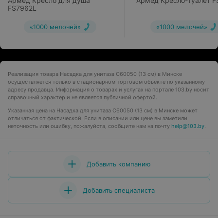
Армед Кресло для душа
Армед Кресло-туалет F
FS7962L
«1000 мелочей»
«1000 мелочей»
Реализация товара Насадка для унитаза С60050 (13 см) в Минске
осуществляется только в стационарном торговом объекте по указанному
адресу продавца. Информация о товарах и услугах на портале 103.by носит
справочный характер и не является публичной офертой.
Указанная цена на Насадка для унитаза С60050 (13 см) в Минске может
отличаться от фактической. Если в описании или цене вы заметили
неточность или ошибку, пожалуйста, сообщите нам на почту
help@103.by
.
Добавить компанию
Добавить специалиста