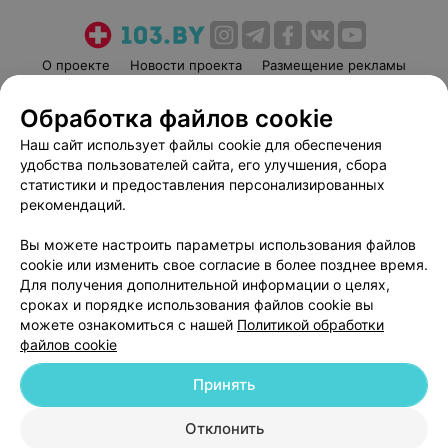
О проекте
Новости проекта
Размещение рекламы
Медицинский маркетинг
Публичный договор
Обработка файлов cookie
Пользовательское соглашение
Способы оплаты
Наш сайт использует файлы cookie для обеспечения
Вакансии
Партнеры
удобства пользователей сайта, его улучшения, сбора
Написать руководителю 103.by
статистики и предоставления персонализированных
рекомендаций.
Написать в поддержку
Персональные настройки cookie
Вы можете настроить параметры использования файлов
Обработка персональных данных
cookie или изменить свое согласие в более позднее время.
Для получения дополнительной информации о целях,
сроках и порядке использования файлов cookie вы
можете ознакомиться с нашей
Политикой обработки
файлов cookie
Принять
© 2026 ООО «Артокс Лаб», УНП 191700409
| 220012, Республика Беларусь,
г. Минск, улица Толбухина, 2, пом. 16 | help@103.by
Отклонить