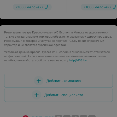
«1000 мелочей»
«1000 мелочей»
Реализация товара Кресло-туалет WC Econom в Минске осуществляется
только в стационарном торговом объекте по указанному адресу продавца.
Информация о товарах и услугах на портале 103.by носит справочный
характер и не является публичной офертой.
Указанная цена на Кресло-туалет WC Econom в Минске может отличаться
от фактической. Если в описании или цене вы заметили неточность или
ошибку, пожалуйста, сообщите нам на почту
help@103.by
.
Добавить компанию
Добавить специалиста