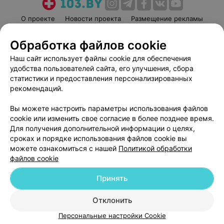
О проекте
Новости проекта
Размещение рекламы
Медицинский маркетинг
Публичный договор
Обработка файлов cookie
Пользовательское соглашение
Способы оплаты
Наш сайт использует файлы cookie для обеспечения
Вакансии
Партнеры
удобства пользователей сайта, его улучшения, сбора
Написать руководителю 103.by
статистики и предоставления персонализированных
рекомендаций.
Написать в поддержку
Персональные настройки cookie
Вы можете настроить параметры использования файлов
Обработка персональных данных
cookie или изменить свое согласие в более позднее время.
Для получения дополнительной информации о целях,
сроках и порядке использования файлов cookie вы
можете ознакомиться с нашей
Политикой обработки
файлов cookie
Принять
© 2026 ООО «Артокс Лаб», УНП 191700409
| 220012, Республика Беларусь,
г. Минск, улица Толбухина, 2, пом. 16 | help@103.by
Отклонить
Служба поддержки
+375 291212755
Персональные настройки Cookie