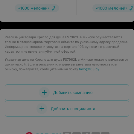
«1000 мелочей»
«1000 мелочей»
Реализация товара Кресло для душа FS7962L в Минске осуществляется
только в стационарном торговом объекте по указанному адресу продавца.
Информация о товарах и услугах на портале 103.by носит справочный
характер и не является публичной офертой.
Указанная цена на Кресло для душа FS7962L в Минске может отличаться от
фактической. Если в описании или цене вы заметили неточность или
ошибку, пожалуйста, сообщите нам на почту
help@103.by
.
Добавить компанию
Добавить специалиста