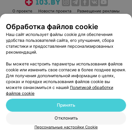
О проекте
Новости проекта
Размещение рекламы
Медицинский маркетинг
Публичный договор
Обработка файлов cookie
Пользовательское соглашение
Способы оплаты
Наш сайт использует файлы cookie для обеспечения
Вакансии
Партнеры
удобства пользователей сайта, его улучшения, сбора
Написать руководителю 103.by
статистики и предоставления персонализированных
рекомендаций.
Написать в поддержку
Персональные настройки cookie
Вы можете настроить параметры использования файлов
Обработка персональных данных
cookie или изменить свое согласие в более позднее время.
Для получения дополнительной информации о целях,
сроках и порядке использования файлов cookie вы
можете ознакомиться с нашей
Политикой обработки
файлов cookie
Принять
© 2026 ООО «Артокс Лаб», УНП 191700409
| 220012, Республика Беларусь,
г. Минск, улица Толбухина, 2, пом. 16 | help@103.by
Отклонить
Служба поддержки
+375 291212755
Персональные настройки Cookie