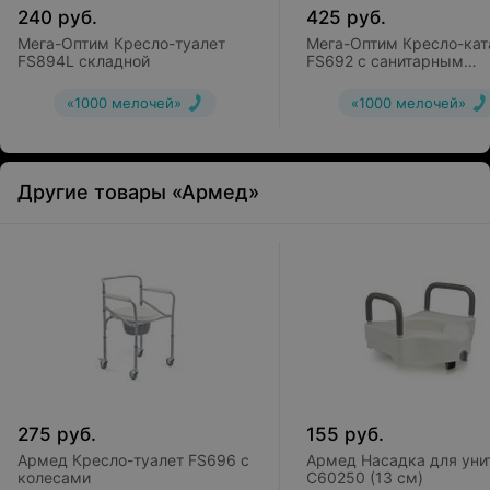
240
руб.
425
руб.
Мега-Оптим Кресло-туалет
Мега-Оптим Кресло-кат
FS894L складной
FS692 с санитарным
оснащением
«1000 мелочей»
«1000 мелочей»
Другие товары «Армед»
275
руб.
155
руб.
Армед Кресло-туалет FS696 с
Армед Насадка для уни
колесами
С60250 (13 см)