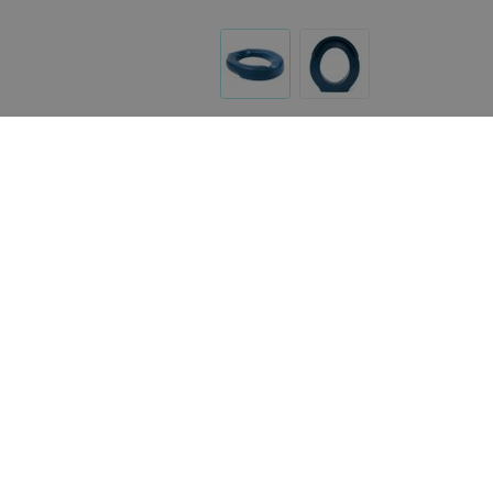
Другие товары «1000 мелочей»
120
руб.
275
руб.
Мега-Оптим Поручень для
Ortonica Стул с санита
туалета SC7055B
оснащением TU 8