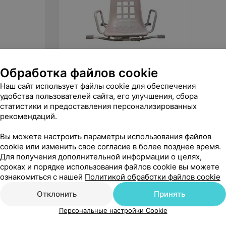
Обработка файлов cookie
324,99
руб.
125
р
HEILER Сиденье для ванной
Мега-О
Наш сайт использует файлы cookie для обеспечения
BA378 поворотное
SC721 (
удобства пользователей сайта, его улучшения, сбора
статистики и предоставления персонализированных
«Bazarchik»
рекомендаций.
Вы можете настроить параметры использования файлов
cookie или изменить свое согласие в более позднее время.
Для получения дополнительной информации о целях,
сроках и порядке использования файлов cookie вы можете
ознакомиться с нашей
Политикой обработки файлов cookie
Отклонить
Принять
Персональные настройки Cookie