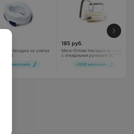
уб.
185
руб.
птим Насадка на унитаз
Мега-Оптим Насадка на унитаз
13 см)
с откидными ручками SC 718 (9
см)
«1000 мелочей»
«1000 мелочей»