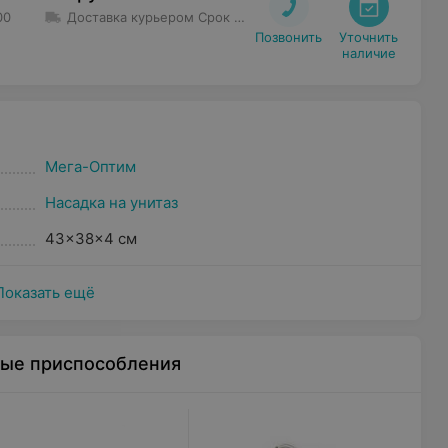
00
Доставка курьером
Срок доставки
:
1 дн - 3 дн
Минимальна
Позвонить
Уточнить

наличие
Мега-Оптим
Насадка на унитаз
43x38x4 см
Показать ещё
ные приспособления