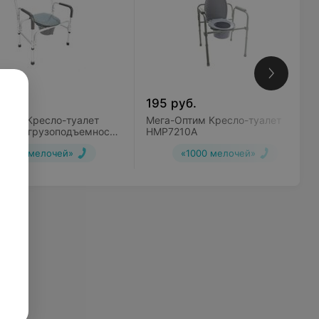
уб.
195
руб.
птим Кресло-туалет
Мега-Оптим Кресло-туалет
нной грузоподъемности
HMP7210A
07 L
«1000 мелочей»
«1000 мелочей»