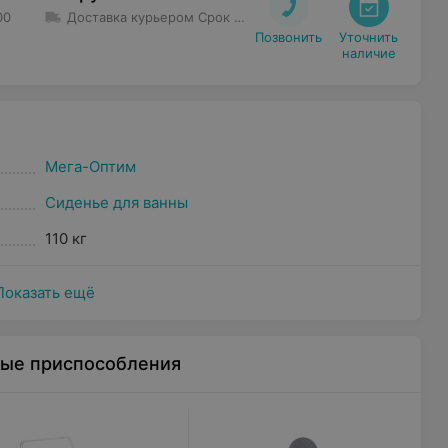
00
Доставка курьером
Срок доставки
:
1 дн - 3 дн
Минимальна
Позвонить
Уточнить

наличие
Мега-Оптим
Сиденье для ванны
110 кг
Показать ещё
ные приспособления