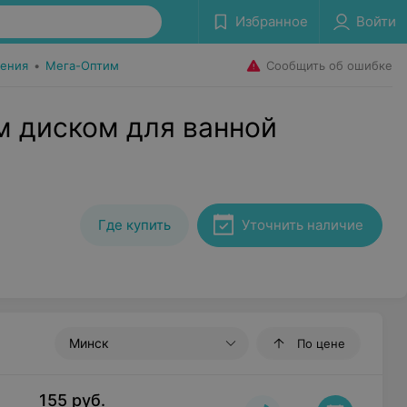
Избранное
Войти
Сообщить об ошибке
ения
•
Мега-Оптим
м диском для ванной
Где купить
Уточнить наличие
Минск
По цене
155
руб.