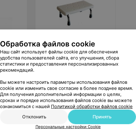
Обработка файлов cookie
115
руб.
320
р
Мега-Оптим Ступень для ванной
Мега-О
Наш сайт использует файлы cookie для обеспечения
комнаты KJT568S 16см
повыше
удобства пользователей сайта, его улучшения, сбора
HMP 70
статистики и предоставления персонализированных
«1000 мелочей»
рекомендаций.
Вы можете настроить параметры использования файлов
cookie или изменить свое согласие в более позднее время.
Для получения дополнительной информации о целях,
сроках и порядке использования файлов cookie вы можете
ознакомиться с нашей
Политикой обработки файлов cookie
Отклонить
Принять
Персональные настройки Cookie