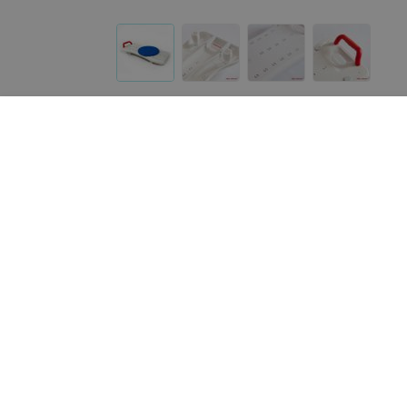
Другие товары «1000 мелочей»
138
руб.
115
руб.
ARmedical Сиденье для ванной с
Antar Насадка для унит
ручкой AR-206
09.7401 (10см)