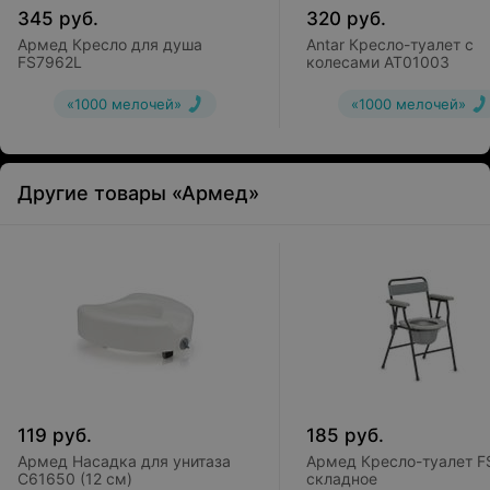
345
руб.
320
руб.
Армед Кресло для душа
Antar Кресло-туалет с
FS7962L
колесами AT01003
«1000 мелочей»
«1000 мелочей»
Другие товары «Армед»
119
руб.
185
руб.
Армед Насадка для унитаза
Армед Кресло-туалет F
C61650 (12 см)
складное