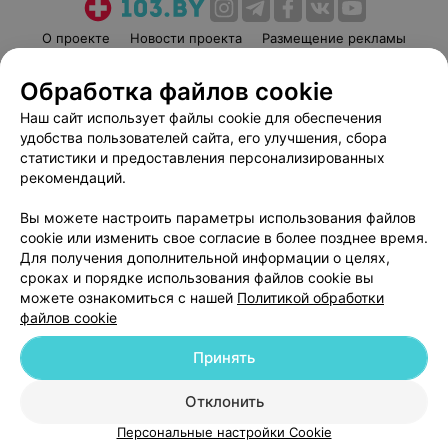
О проекте
Новости проекта
Размещение рекламы
Медицинский маркетинг
Публичный договор
Обработка файлов cookie
Пользовательское соглашение
Способы оплаты
Наш сайт использует файлы cookie для обеспечения
Вакансии
Партнеры
удобства пользователей сайта, его улучшения, сбора
Написать руководителю 103.by
статистики и предоставления персонализированных
рекомендаций.
Написать в поддержку
Персональные настройки cookie
Вы можете настроить параметры использования файлов
Обработка персональных данных
cookie или изменить свое согласие в более позднее время.
Для получения дополнительной информации о целях,
сроках и порядке использования файлов cookie вы
можете ознакомиться с нашей
Политикой обработки
файлов cookie
Принять
© 2026 ООО «Артокс Лаб», УНП 191700409
| 220012, Республика Беларусь,
г. Минск, улица Толбухина, 2, пом. 16 | help@103.by
Отклонить
Служба поддержки
+375 291212755
Персональные настройки Cookie