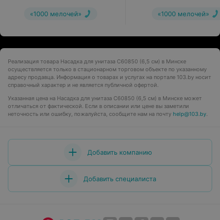
«1000 мелочей»
«1000 мелочей»
Реализация товара Насадка для унитаза С60850 (6,5 см) в Минске
осуществляется только в стационарном торговом объекте по указанному
адресу продавца. Информация о товарах и услугах на портале 103.by носит
справочный характер и не является публичной офертой.
Указанная цена на Насадка для унитаза С60850 (6,5 см) в Минске может
отличаться от фактической. Если в описании или цене вы заметили
неточность или ошибку, пожалуйста, сообщите нам на почту
help@103.by
.
Добавить компанию
Добавить специалиста