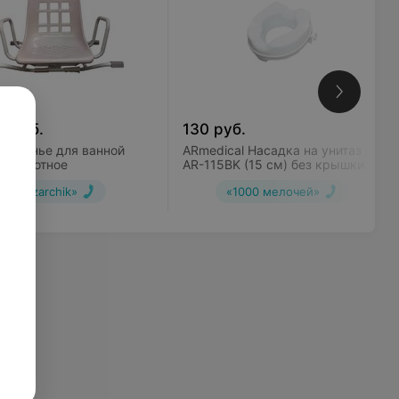
9
руб.
130
руб.
 Сиденье для ванной
ARmedical Насадка на унитаз
поворотное
AR-115BK (15 см) без крышки
«Bazarchik»
«1000 мелочей»