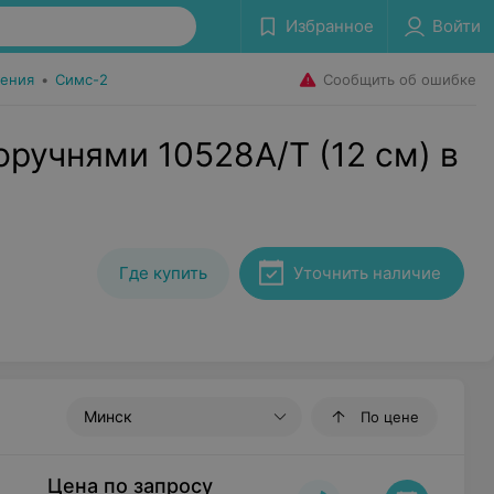
Избранное
Войти
Сообщить об ошибке
ения
•
Симс-2
оручнями 10528А/Т (12 см) в
Где купить
Уточнить наличие
Минск
По цене
Цена по запросу