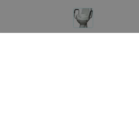
Другие товары «Медтехно»
180
руб.
132
руб.
Ortonica Насадка на унитаз TU
HEILER Сиденье (насадк
233
унитаза BA355 (высота 