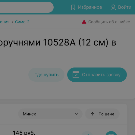
Избранное
Войти
Сообщить об ошибке
ения
•
Симс-2
оручнями 10528А (12 см) в
Где купить
Отправить заявку
Минск
По цене
145
руб.