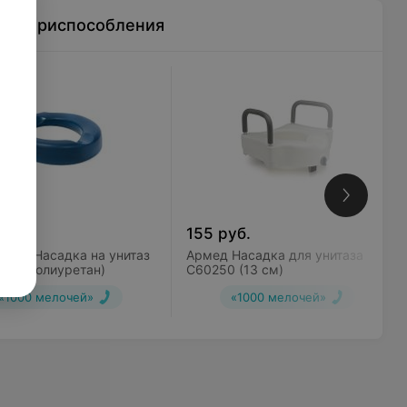
ные приспособления
б.
155
руб.
птим Насадка на унитаз
Армед Насадка для унитаза
4см (полиуретан)
С60250 (13 см)
«1000 мелочей»
«1000 мелочей»