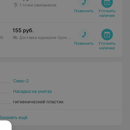
1 точка самовывоза
Позвонить
Уточнить

наличие
155
руб.
00
Доставка курьером
Срок доставки
:
1 дн - 3 дн
Минимальна
Позвонить
Уточнить

наличие
Симс-2
Насадка на унитаз
гигиенический пластик
Показать ещё