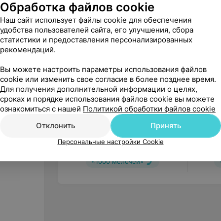
Обработка файлов cookie
Другие товары рубрики Санитар
Наш сайт использует файлы cookie для обеспечения
удобства пользователей сайта, его улучшения, сбора
статистики и предоставления персонализированных
рекомендаций.
Вы можете настроить параметры использования файлов
cookie или изменить свое согласие в более позднее время.
Для получения дополнительной информации о целях,
сроках и порядке использования файлов cookie вы можете
ознакомиться с нашей
Политикой обработки файлов cookie
Отклонить
Принять
245
руб.
115
ру
Ortonica Кресло с санитарным
Мега-О
Персональные настройки Cookie
оснащением TU 7
SC711 
«1000 мелочей»