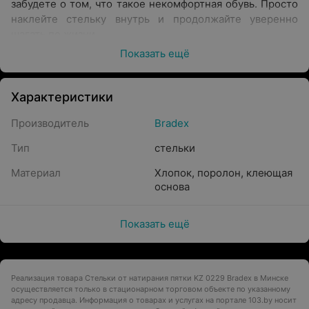
забудете о том, что такое некомфортная обувь. Просто
наклейте стельку внутрь и продолжайте уверенно
шагать по жизни.
Показать ещё
Характеристики
Производитель
Bradex
Тип
стельки
Материал
Хлопок, поролон, клеющая
основа
Показать ещё
Реализация товара Стельки от натирания пятки KZ 0229 Bradex в Минске
осуществляется только в стационарном торговом объекте по указанному
адресу продавца. Информация о товарах и услугах на портале 103.by носит