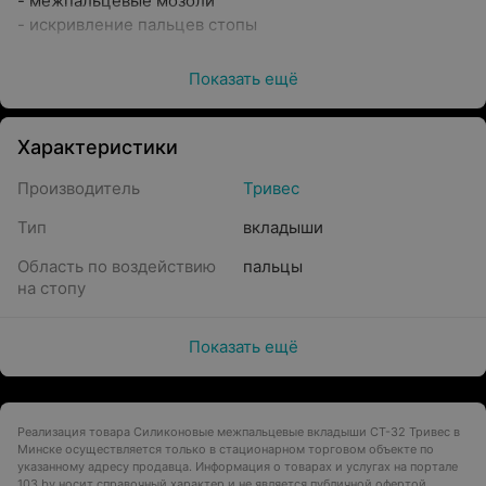
- межпальцевые мозоли
- искривление пальцев стопы
Показать ещё
Характеристики
Производитель
Тривес
Тип
вкладыши
Область по воздействию
пальцы
на стопу
Показать ещё
Реализация товара Силиконовые межпальцевые вкладыши СТ-32 Тривес в
Минске осуществляется только в стационарном торговом объекте по
указанному адресу продавца. Информация о товарах и услугах на портале
103.by носит справочный характер и не является публичной офертой.